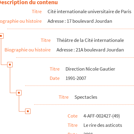
Description du contenu
Titre
Cité internationale universitaire de Paris
ographie ou histoire
Adresse : 17 boulevard Jourdan
ifs
Titre
Théâtre de la Cité internationale
Biographie ou histoire
Adresse : 21A boulevard Jourdan
Titre
Direction Nicole Gautier
Date
1991-2007
ns
Titre
Spectacles
Cote
4-AFF-002427-(49)
Titre
Le rire des asticots
heur et ne reviens pas les mains vides…