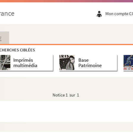
rance
Mon compte C
E
CHERCHES CIBLÉES
Imprimés
Base
du sous-sol
multimédia
Patrimoine
Notice
1 sur 1
évolte dans un placard à balais. Colère.
ournal d'Eve