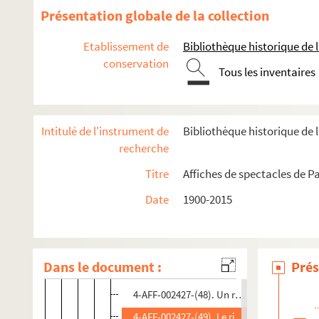
4-AFF-002427-(35). Meurtres de la princess
Présentation globale de la collection
4-AFF-002427-(36). La mort de Pompée, C
Etablissement de
Bibliothèque historique de la
4-AFF-002427-(37). Les muses orphelines
conservation
Tous les inventaires
4-AFF-002427-(38). Noé
4-AFF-002427-(39). Nuit bleue au cœur de 
4-AFF-002427-(40). Les oranges
Intitulé de l'instrument de
Bibliothèque historique de l
4-AFF-002427-(41). … ou deux
recherche
4-AFF-002427-(42). Partage de midi
Titre
Affiches de spectacles de Pa
4-AFF-002427-(43). Un peu de neige fondue
Date
1900-2015
4-AFF-002427-(44). Piavodéon
4-AFF-002427-(45). Précipité
4-AFF-002427-(46). Quai Ouest
Dans le document :
Prés
4-AFF-002427-(47). Les quatre jumelles
4-AFF-002427-(48). Un riche, trois pauvres
4-AFF-002427-(49). Le rire des asticots