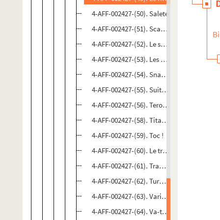
4-AFF-002427-(50). Saleté
4-AFF-002427-(51). Scaramouche
Bi
4-AFF-002427-(52). Le seuil du roi
4-AFF-002427-(53). Les solitaires intempest
4-AFF-002427-(54). Snakesong ; Le pouvoir
4-AFF-002427-(55). Suite pour quatre
4-AFF-002427-(56). Tero Saarinen
4-AFF-002427-(58). Titanic City
4-AFF-002427-(59). Toc !
4-AFF-002427-(60). Le traité des mannequi
4-AFF-002427-(61). Transsibérien
4-AFF-002427-(62). Turak ; Nid de galets
4-AFF-002427-(63). Variations Calderón
4-AFF-002427-(64). Va-t'en chercher le bon