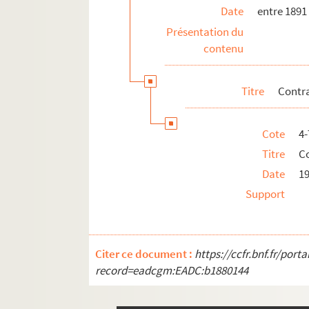
Date
entre 1891
Présentation du
contenu
Titre
Contra
Cote
4
Titre
Co
Date
1
Support
Citer ce document :
https://ccfr.bnf.fr/por
record=eadcgm:EADC:b1880144