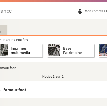
953
rance
Mon compte C
ité. 1946-1954
1960
E
954
CHERCHES CIBLÉES
Imprimés
Base
1969
multimédia
Patrimoine
'amour foot
Notice
1 sur 1
ité. 1968-1979
. L'amour foot