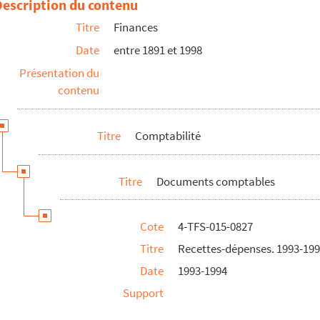
Description du contenu
4. Michel Boujenah
Titre
Finances
. Le clan des veuves
Date
entre 1891 et 1998
. Elie et Dieudonné
Présentation du
4. Jeanne Mas
contenu
4. Georges Moustaki
. Oui patron
Titre
Comptabilité
 Thé à la menthe ou t'es citron
. Journée du maire
Titre
Documents comptables
. L'addition
. Le clan des veuves
Cote
4-TFS-015-0827
. Un couple infernal
Titre
Recettes-dépenses. 1993-199
5. Croque-monsieur
Date
1993-1994
. Retour en Touraine
Support
. Tout va bien