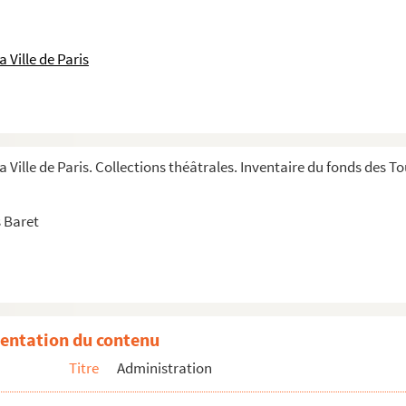
 Ville de Paris
 maintenance. 1988-1997
. Tournée à la Réunion
. Albert Dupontel
2. Ménage à quatre
a Ville de Paris. Collections théâtrales. Inventaire du fonds des 
 et les gipsies
. Jean-Marie Bigard
 Baret
. Décibel
 Enfin seuls
3. Monsieur Amédée
. Ne coupez pas mes arbres
entation du contenu
2-1993
Titre
Administration
bert Montagné
. L'amour foot