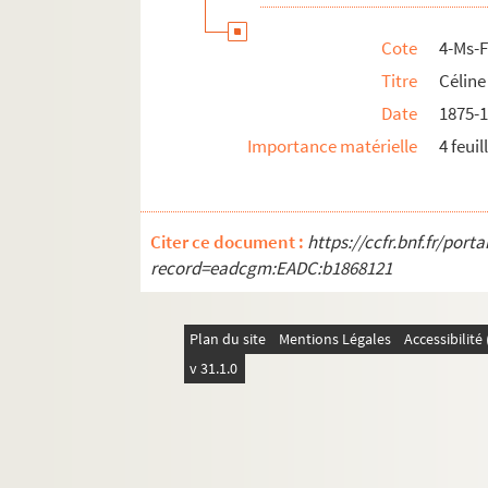
Cote
4-Ms-
Titre
Céline
Date
1875-
Importance matérielle
4 feuil
Citer ce document :
https://ccfr.bnf.fr/por
record=eadcgm:EADC:b1868121
Plan du site
Mentions Légales
Accessibilit
v 31.1.0