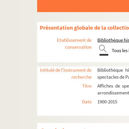
13e arrondissement
14e arrondissement
Aire-Libre Montparnasse
Présentation globale de la collecti
Bobino
Café d'Edgar
Etablissement de
Bibliothèque his
conservation
Casino Montparnasse
Tous les
Centre américain de Paris
Cité internationale universitaire de Paris
Intitulé de l'instrument de
Bibliothèque hi
Fondation Deustch de la Meurthe
recherche
spectacles de P
Maison de l'Allemagne
Titre
Affiches de spe
arrondissemen
Maison de l'Italie
Date
1900-2015
Maison du Japon
Théâtre de la Cité internationale
Avant 1968