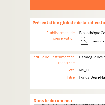
Présentation globale de la collecti
Etablissement de
Bibliothèque Ca
conservation
Tous les
Intitulé de l'instrument de
Catalogue des m
recherche
Cote
Ms_1153
Titre
Fonds
Jean-Ma
Ms_1153_1. Préparation des ouvrages publié
Ms_1153_2. Articles et communications
Dans le document :
Ms_1153_2_1. Nouvelles données sur l'archi