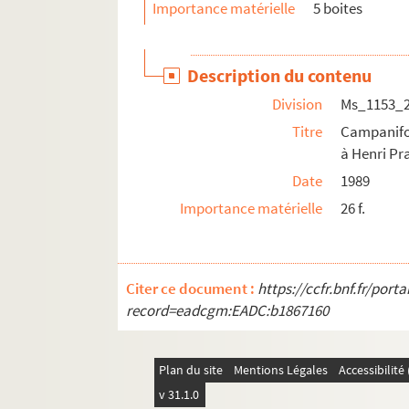
Importance matérielle
5 boites
Description du contenu
Division
Ms_1153_
Titre
Campanifo
à Henri Pr
Date
1989
Importance matérielle
26 f.
Citer ce document :
https://ccfr.bnf.fr/por
record=eadcgm:EADC:b1867160
Plan du site
Mentions Légales
Accessibilit
v 31.1.0