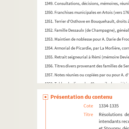
1349. Consultations, décisions, mémoires, réunis
1350. Franchises municipales en Artois (vers 176
1351. Terrier d'Osthove en Bouquehault, droits à
1352. Famille Dessaulx (de Champagne), généalog
1353. Maintien de noblesse pour A. Darie de Fro
1354. Armorial de Picardie, par La Morlière, corr
1355. Retrait seigneurial à Rémi (mémoire Devi
1356. Titres divers provenant des familles de Ser
1357. Notes réunies ou copiées par ou pour A. d
1358. Tables des lieux des 40 recueils de variétés
1359. Cours de littérature ancienne, vers 1830.
Présentation du contenu
1360. Origines du comté et succession des comte
Cote
1334-1335
1361. Ordres des abbés du Mont-Saint-Eloi par A.
Titre
Résolutions de
1362. Table des recueils du Père Ignace, exécut
intendants recu
et Stouppy, dép
1363. La cathédrale d'Arras, extraits pour le co