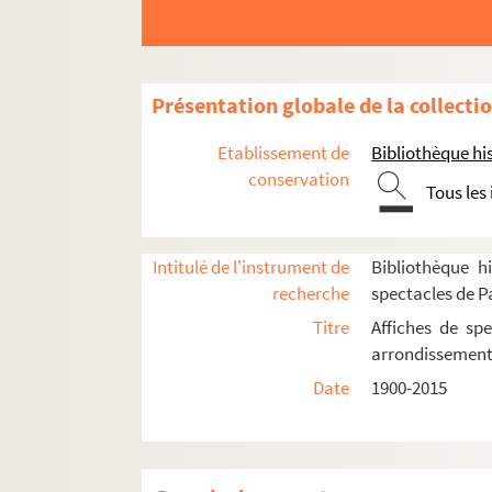
Salle Martin Luther King
Studio-théâtre 14
Studio Raspail
Présentation globale de la collecti
Il Teatrino
Théâtre Campagne première
Etablissement de
Bibliothèque his
conservation
Théâtre d'Edgar
Tous les
Théâtre de la Gaîté-Montparnasse
Théâtre Montparnasse-Théâtre Montparnas
Intitulé de l'instrument de
Bibliothèque hi
Direction Gaston Baty (1930-1943)
recherche
spectacles de P
Direction Marguerite Jamois (1944-19
Titre
Affiches de spe
arrondissemen
Direction Jérôme Hullot (1965-1984)
Date
1900-2015
Spectacles
4-AFF-002423-(01). After show
4-AFF-002423-(02). Albert