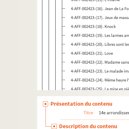
4-AFF-002423-(16). Jean de La F
4-AFF-002423-(17). Jeux de mass
4-AFF-002423-(18). Knock
4-AFF-002423-(19). Les larmes a
4-AFF-002423-(20). Libres sont le
4-AFF-002423-(21). Love
4-AFF-002423-(22). Madame san
4-AFF-002423-(23). Le malade im
4-AFF-002423-(24). Même heure 
4-AFF-002423-(25). La mise en pi
4-AFF-002423-(26). L'Ordalie ou 
Présentation du contenu
4-AFF-002423-(27). Le saut du lit
Titre
14e arrondiss
4-AFF-002423-(28). Tchin tchin
4-AFF-002423-(29). Trahisons
Description du contenu