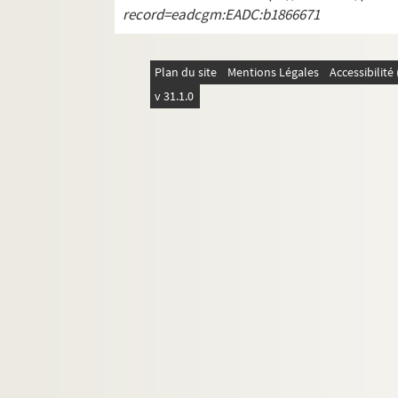
record=eadcgm:EADC:b1866671
Plan du site
Mentions Légales
Accessibilit
v 31.1.0