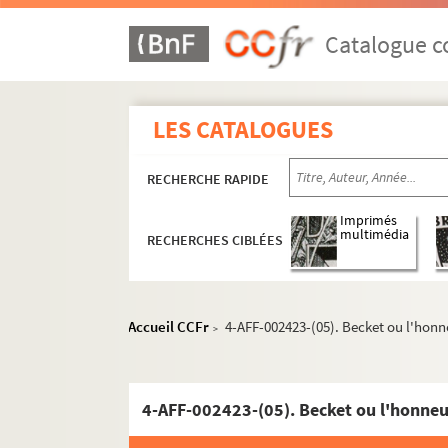
Casino Montparnasse
Catalogue co
Centre américain de Paris
Cité internationale universitaire de Paris
Comédie italienne
LES CATALOGUES
Edgar 3
L'Entrepôt
RECHERCHE RAPIDE
Espace Gaité
Imprimés
multimédia
Le Grand Edgar
RECHERCHES CIBLÉES
Grand Théâtre d'Edgar
Le Guichet Montparnasse
Accueil CCFr
4-AFF-002423-(05). Becket ou l'honn
>
Le Lucernaire
Mission bretonne Ti ar Vretoned
Le Petit Journal Montparnasse
4-AFF-002423-(05). Becket ou l'honneu
Petit Montparnasse