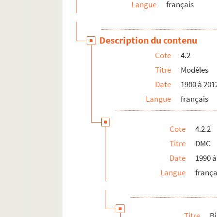
4.2.4. Divers albums et périodiques
Langue
français
RES ICO 8278 5. Publications professionnelles
RES ICO 8278 6. Documents commerciaux
Description du contenu
RES ICO 8278 7. Matériel de couture
Cote
4.2
RES ICO 8278 8. Publicité
Titre
Modèles
Date
1900 à 201
Langue
français
Cote
4.2.2
Titre
DMC
Date
1990 à
Langue
frança
Titre
B