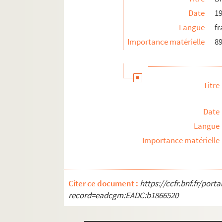
Date
19
Langue
fr
Importance matérielle
8
Titre
Date
Langue
Importance matérielle
Citer ce document :
https://ccfr.bnf.fr/por
record=eadcgm:EADC:b1866520