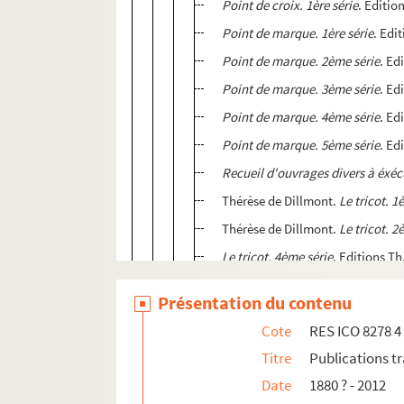
Point de croix. 1ère série
. Editio
Point de marque. 1ère série
. Edi
Point de marque. 2ème série
. Ed
Point de marque. 3ème série
. Ed
Point de marque. 4ème série
. Ed
Point de marque. 5ème série
. Ed
Recueil d'ouvrages divers à éxécut
Thérèse de Dillmont.
Le tricot. 1
Thérèse de Dillmont.
Le tricot. 2
Le tricot. 4ème série
. Editions Th
Le tricot. 5ème série
. Editions Th
Présentation du contenu
Vorlagen für stickereien 3. serie
.
Cote
RES ICO 8278 4
Divers
Titre
Publications t
4.2.3. LV et MFA
Date
1880 ? - 2012