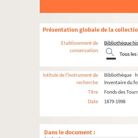
Présentation globale de la collecti
Etablissement de
Bibliothèque his
conservation
Tous les
Administration
Constitution des sociétés
Intitulé de l'instrument de
Bibliothèque h
Tutelles et partenariats
recherche
Inventaire du f
Finances
Titre
Fonds des Tour
Personnel
Date
1879-1998
Gestion immobilière et mobilière
Avion
Dans le document :
Baret car location