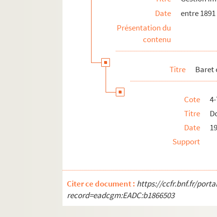
Date
entre 1891
Présentation du
contenu
Titre
Baret 
Cote
4-
Titre
D
Date
1
Support
Citer ce document :
https://ccfr.bnf.fr/por
record=eadcgm:EADC:b1866503