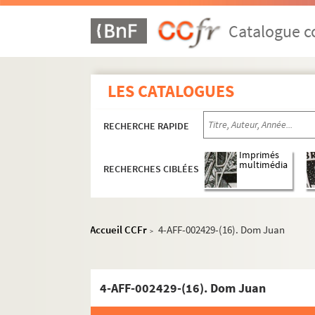
Cosy Montparnasse
Catalogue co
La Cour des Miracles
Espace Cévennes
Mémorial du maréchal Leclerc de Hauteclo
LES CATALOGUES
Palais des Sports
RECHERCHE RAPIDE
Parc André Citroën
Le Prologue
Imprimés
multimédia
RECHERCHES CIBLÉES
Salle des patronages
Square Saint-Lambert
Square Vaugirard
Accueil CCFr
4-AFF-002429-(16). Dom Juan
>
Théâtre de la Plaine. Espace Paris Plaine
Théâtre Saint-Léon
Théâtre Silvia Montfort
4-AFF-002429-(16). Dom Juan
Spectacles