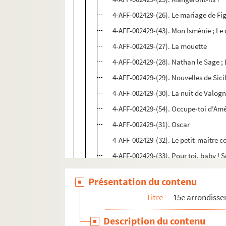
4-AFF-002429-(26). Le mariage de Fi
4-AFF-002429-(43). Mon Isménie ; Le 
4-AFF-002429-(27). La mouette
4-AFF-002429-(28). Nathan le Sage ; 
4-AFF-002429-(29). Nouvelles de Sici
4-AFF-002429-(30). La nuit de Valog
4-AFF-002429-(54). Occupe-toi d'Amé
4-AFF-002429-(31). Oscar
4-AFF-002429-(32). Le petit-maître c
4-AFF-002429-(33). Pour toi, baby ! 
4-AFF-002429-(34). La puce à l'oreill
Présentation du contenu
4-AFF-002429-(35). Quadrille
Titre
15e arrondiss
4-AFF-002429-(51). La question d'ar
4-AFF-002429-(36). Le ruban
Description du contenu