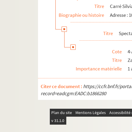
Titre
Carré Silv
Biographie ou histoire
Adresse : 
Titre
Spect
Cote
4-
Titre
Z
Importance matérielle
1 
Citer ce document :
https://ccfr.bnf.fr/por
record=eadcgm:EADC:b1866280
Plan du site
Mentions Légales
Accessibilit
v 31.1.0