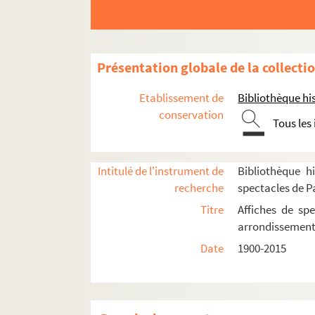
4-AFF-002428-(34). Maria d'Appareci
4-AFF-002428-(35). Mario Maya "Ay 
4-AAF-002428-(36). Les médailles et 
Présentation globale de la collecti
4-AFF-002428-(37). La milliardaire
Etablissement de
Bibliothèque his
4-AFF-002428-(38). Moïse
conservation
Tous les
4-AFF-002428-(39). Les nuits fabuleu
4-AFF-002428-(40). Oiseaux
4-AFF-002428-(41). Oreste
Intitulé de l'instrument de
Bibliothèque hi
recherche
spectacles de P
4-AFF-002428-(42). Paco Ibanez
Titre
Affiches de spe
4-AFF-002428-(43). La panne
arrondissemen
4-AFF-002428-(44). Pedro Aledo
Date
1900-2015
4-AFF-002428-(45). Les perses d'Esch
4-AFF-002428-(46). Petit déjeuner 
4-AFF-002428-(47). Les semaines de l