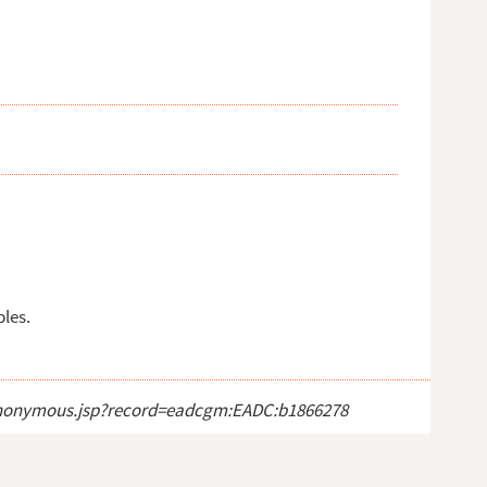
les.
ct_anonymous.jsp?record=eadcgm:EADC:b1866278