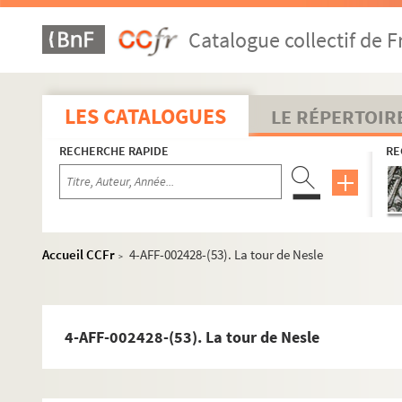
4-AFF-002428-(22). La duchesse d'Amalfi
Catalogue collectif de F
4-AFF-002428-(23). Etorki
4-AFF-002428-(24). La fourmi dans le corps
4-AFF-002428-(25). Fracasse
LES CATALOGUES
LE RÉPERTOIR
4-AFF-002428-(26). L'histoire du soldat
RECHERCHE RAPIDE
RE
4-AFF-002428-(27). Hommage à Maurice Clavel
4-AFF-002428-(28). Iphigénie
4-AFF-002428-(29). Jean-Paul Farré
4-AFF-002428-(30). Le jeune ballet classique
Accueil CCFr
4-AFF-002428-(53). La tour de Nesle
>
4-AFF-002428-(31). Les joyeuses commères de Win
4-AFF-002428-(32). Les liaisons dangereuses
4-AFF-002428-(33). Macunaima grupo pau brasi
4-AFF-002428-(53). La tour de Nesle
4-AFF-002428-(34). Maria d'Apparecida "canta o B
4-AFF-002428-(35). Mario Maya "Ay Jondo"