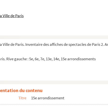
 Ville de Paris
ali
a Ville de Paris. Inventaire des affiches de spectacles de Paris 2.
ris. Rive gauche : 5e, 6e, 7e, 13e, 14e, 15e arrondissements
e
 française à Paris
entation du contenu
 Mario Maya
Titre
15e arrondissement
rime (1752 - 1862)