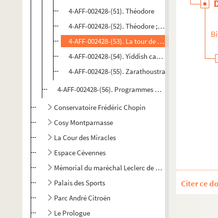
4-AFF-002428-(51). Théodore
4-AFF-002428-(52). Théodore ; Les deux jumeaux v
Bi
4-AFF-002428-(53). La tour de Nesle
4-AFF-002428-(54). Yiddish cabaret
4-AFF-002428-(55). Zarathoustra
4-AFF-002428-(56). Programmes et divers
Conservatoire Frédéric Chopin
Cosy Montparnasse
La Cour des Miracles
Espace Cévennes
Mémorial du maréchal Leclerc de Hauteclocque et de la
Palais des Sports
Citer ce d
Parc André Citroën
Le Prologue