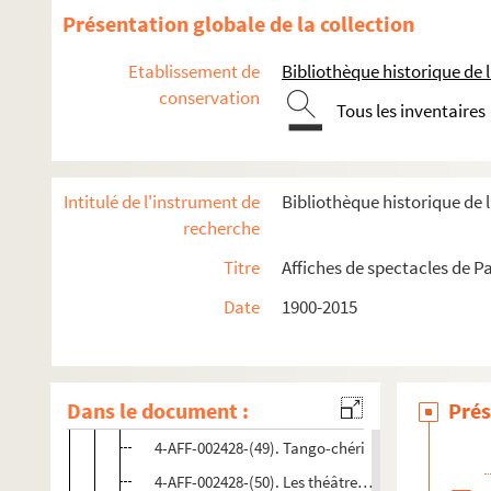
4-AAF-002428-(36). Les médailles et le spectacle
Présentation globale de la collection
4-AFF-002428-(37). La milliardaire
Etablissement de
Bibliothèque historique de la
4-AFF-002428-(38). Moïse
conservation
4-AFF-002428-(39). Les nuits fabuleuses du Kathak
Tous les inventaires
4-AFF-002428-(40). Oiseaux
4-AFF-002428-(41). Oreste
Intitulé de l'instrument de
Bibliothèque historique de l
4-AFF-002428-(42). Paco Ibanez
recherche
4-AFF-002428-(43). La panne
Titre
Affiches de spectacles de Pa
4-AFF-002428-(44). Pedro Aledo
Date
1900-2015
4-AFF-002428-(45). Les perses d'Eschyle
4-AFF-002428-(46). Petit déjeuner chez Desdémon
4-AFF-002428-(47). Les semaines de la marionnette
Dans le document :
Prés
4-AFF-002428-(48). Spectacle Flamenco Jondo de
4-AFF-002428-(49). Tango-chéri
4-AFF-002428-(50). Les théâtres du boulevard du c