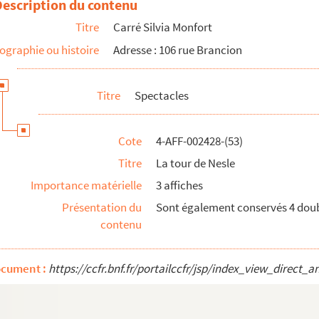
Description du contenu
Titre
Carré Silvia Monfort
énitiens
ographie ou histoire
Adresse : 106 rue Brancion
Titre
Spectacles
Cote
4-AFF-002428-(53)
Titre
La tour de Nesle
Importance matérielle
3 affiches
Présentation du
Sont également conservés 4 doub
contenu
 Libération de Paris
ocument :
https://ccfr.bnf.fr/portailccfr/jsp/index_view_dire