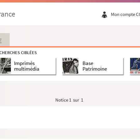
rance
Mon compte C
E
CHERCHES CIBLÉES
Imprimés
Base
multimédia
Patrimoine
dsor
Notice
1 sur 1
rasil"