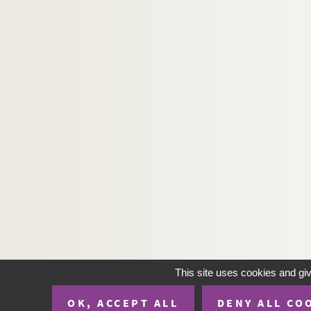
1372. Antiphonaire, usage romain.
1373-1374. Règlements du Conseil d'Artois, c
1375-1380. Recueils de noblesse
1381. Notes de lecture sur divers sujets, ordre 
1382. Listes d'électeurs du canton de Maubeuge
1383. Catalogue non-descriptif de médailles de 
1384. Transcription du ms 1383 suivi d'un catal
1385. Explication des circonvallations de Dunke
1386. Journal des sièges de Cambrai et d'Ypres, 
1387. Autographes et documents
1388. Tissage rural à domicile, compte de façonn
1389. Autour de Robespierre et de Joseph Le Bon
1390. Cathédrale d'Arras (ancienne abbatiale S
This site uses cookies and gi
1391-1392. Régie des domaines des princes d'
OK, ACCEPT ALL
DENY ALL CO