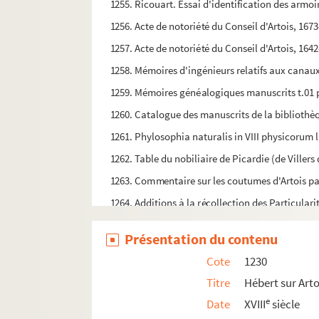
1255. Ricouart. Essai d'identification des armoi
1256. Acte de notoriété du Conseil d'Artois, 167
1257. Acte de notoriété du Conseil d'Artois, 1642
1258. Mémoires d'ingénieurs relatifs aux canaux 
1259. Mémoires généalogiques manuscrits t.01 pa
1260. Catalogue des manuscrits de la bibliothè
1261. Phylosophia naturalis in VIII physicorum li
1262. Table du nobiliaire de Picardie (de Villers
1263. Commentaire sur les coutumes d'Artois par
1264. Additions à la récollection des Particularit
1265. Actes de notoriété du Conseil d'Artois, 16
Présentation du contenu
1266. Cartulaire de l'abbaye Saint-Vaast
Cote
1230
1267. Diverses particularités touchant la ville d'
Titre
Hébert sur Arto
1268. Projet de dictionnaire historique du comté
e
Date
XVIII
siècle
1269. Origine de la ville d'Arras et Recueil des é