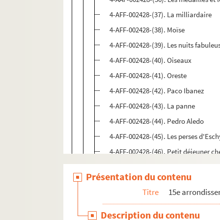
4-AFF-002428-(37). La milliardaire
4-AFF-002428-(38). Moïse
4-AFF-002428-(39). Les nuits fabuleu
4-AFF-002428-(40). Oiseaux
4-AFF-002428-(41). Oreste
4-AFF-002428-(42). Paco Ibanez
4-AFF-002428-(43). La panne
4-AFF-002428-(44). Pedro Aledo
4-AFF-002428-(45). Les perses d'Esch
4-AFF-002428-(46). Petit déjeuner 
4-AFF-002428-(47). Les semaines de l
Présentation du contenu
4-AFF-002428-(48). Spectacle Flam
Titre
15e arrondiss
4-AFF-002428-(49). Tango-chéri
4-AFF-002428-(50). Les théâtres du b
Description du contenu