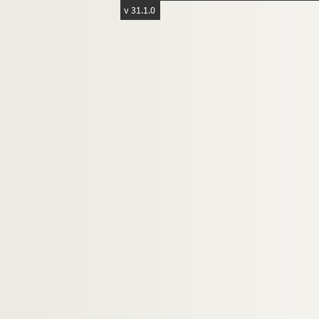
Salle des patronages
v 31.1.0
Square Saint-Lambert
Square Vaugirard
Théâtre de la Plaine. Espace Paris Plaine
Théâtre Saint-Léon
Théâtre Silvia Montfort
Théo-théâtre