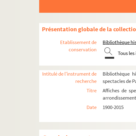
6e arrondissement
7e arrondissement
13e arrondissement
Présentation globale de la collecti
14e arrondissement
15e arrondissement
Etablissement de
Bibliothèque his
conservation
Bibliothèque Beaugrenelle
Tous les
Carré Silvia Monfort
Spectacles
Intitulé de l'instrument de
Bibliothèque hi
recherche
spectacles de P
4-AFF-002428-(01). L'archipel sans 
Titre
Affiches de spe
4-AFF-002428-(02). Asi canta Jerez
arrondissemen
4-AFF-002428-(03). Bajazet
Date
1900-2015
4-AFF-002428-(04). Ballets Bougara
4-AFF-002428-(05). Britannicus
4-AFF-002428-(06). Calixto Sanchez