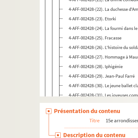
4-AFF-002428-(22). La duchesse d'Am
4-AFF-002428-(23). Etorki
4-AFF-002428-(24). La fourmi dans le
4-AFF-002428-(25). Fracasse
4-AFF-002428-(26). L'histoire du sold
4-AFF-002428-(27). Hommage à Maur
4-AFF-002428-(28). Iphigénie
4-AFF-002428-(29). Jean-Paul Farré
4-AFF-002428-(30). Le jeune ballet c
4-AFF-002428-(31). Les joyeuses co
4-AFF-002428-(32). Les liaisons dan
Présentation du contenu
4-AFF-002428-(33). Macunaima grup
Titre
15e arrondiss
4-AFF-002428-(34). Maria d'Appareci
4-AFF-002428-(35). Mario Maya "Ay 
Description du contenu