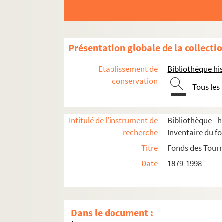
Interdit au public. 1948
La jalousie : comédie en 3 actes. 1915
Les joies de la famille. 1960
Présentation globale de la collecti
Le journal d'Anne Frank. 1957
Etablissement de
Bibliothèque his
J'y suis... j'y reste. 1950
conservation
Tous les
Knock ou le triomphe de la médecine 
Madame sans gêne : comédie en 3 act
Le mariage de Mlle Beulemans : coméd
Intitulé de l'instrument de
Bibliothèque h
recherche
Inventaire du f
La mienne s'appelait Régine. 1986
Titre
Fonds des Tour
Un mois à la campagne. 1963
Date
1879-1998
Monsieur Amédée. 1991
Mozart : comédie musicale en 3 actes
Ne coupez pas mes arbres. 1973
Dans le document :
Patate : pièce en 3 actes. 1957