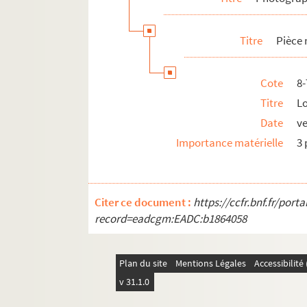
Titre
Pièce 
Cote
8
Titre
L
Date
ve
Importance matérielle
3 
Citer ce document :
https://ccfr.bnf.fr/por
record=eadcgm:EADC:b1864058
Plan du site
Mentions Légales
Accessibilit
v 31.1.0