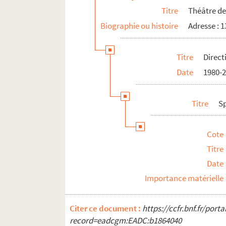
Titre
Théâtre de
Biographie ou histoire
Adresse : 
Titre
Direct
Date
1980-
Titre
S
Cote
Titre
Date
Importance matérielle
Citer ce document :
https://ccfr.bnf.fr/por
record=eadcgm:EADC:b1864040