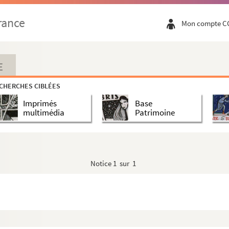
rance
Mon compte C
E
CHERCHES CIBLÉES
Imprimés
Base
multimédia
Patrimoine
Notice
1 sur 1