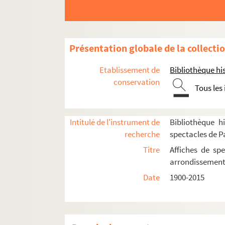
Théâtre de la Plaine. Espace Paris Plaine
Direction Cécile Reiff Junqua
Direction Régis Santon
Présentation globale de la collecti
Spectacles
Etablissement de
Bibliothèque his
4-AFF-002436-(01). Ali Baba et le
conservation
Tous les
4-AFF-002436-(02). Alice
4-AFF-002436-(03). Armason et s
Intitulé de l'instrument de
Bibliothèque hi
4-AFF-002436-(04). Au coeur des
recherche
spectacles de P
4-AFF-002436-(05). L'avare
Titre
Affiches de spe
4-AFF-002436-(06). Un bain de m
arrondissemen
4-AFF-002436-(07). La Belle et la
Date
1900-2015
4-AFF-002436-(08). Le bestiaire t
4-AFF-002436-(09). Cage
4-AFF-002436-(10). Le cavalier se