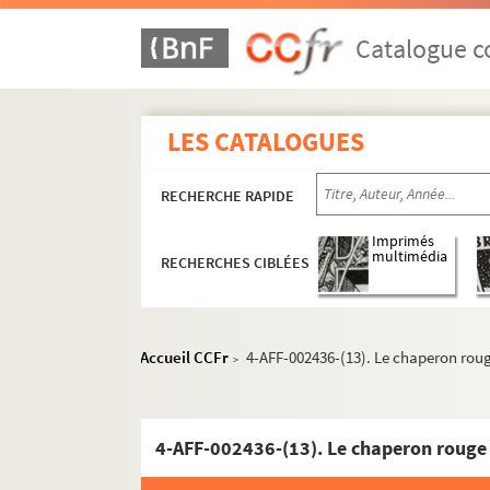
15e arrondissement
Catalogue co
Bibliothèque Beaugrenelle
Carré Silvia Monfort
Conservatoire Frédéric Chopin
LES CATALOGUES
Cosy Montparnasse
La Cour des Miracles
RECHERCHE RAPIDE
Espace Cévennes
Imprimés
multimédia
Mémorial du maréchal Leclerc de Hauteclo
RECHERCHES CIBLÉES
Palais des Sports
Parc André Citroën
Accueil CCFr
4-AFF-002436-(13). Le chaperon rou
>
Le Prologue
Salle des patronages
Square Saint-Lambert
4-AFF-002436-(13). Le chaperon rouge
Square Vaugirard