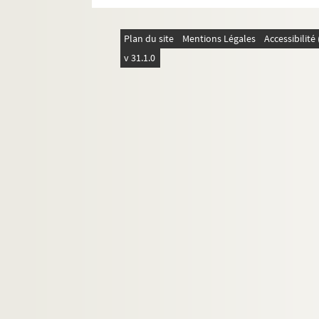
4-AFF-002436-(56). Noces de san
4-AFF-002436-(57). La nuit susp
Plan du site
Mentions Légales
Accessibilit
4-AFF-002436-(79). Oliver Twist
v 31.1.0
4-AFF-002436-(58). Oncle Vania
4-AFF-002436-(59). Passage
4-AFF-002436-(60). Peines d'amou
4-AFF-002436-(61). Petites scène
4-AFF-002436-(62). Pimpinone
4-AFF-002436-(23). Praos ; Lessivé
4-AFF-002436-(64). Préjugés et p
4-AFF-002436-(65). Le prince trave
4-AFF-002436-(66). Rendre à Cés
4-AFF-002436-(67). Le rêve de D'
4-AFF-002436-(68). Le rêve de Mo
4-AFF-002436-(69). Scènes de ch