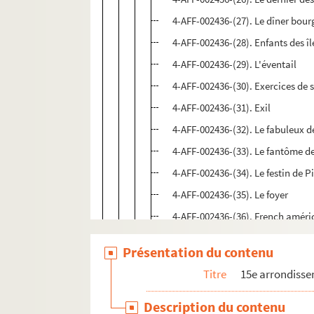
4-AFF-002436-(27). Le dîner bour
4-AFF-002436-(28). Enfants des îl
4-AFF-002436-(29). L'éventail
4-AFF-002436-(30). Exercices de s
4-AFF-002436-(31). Exil
4-AFF-002436-(32). Le fabuleux d
4-AFF-002436-(33). Le fantôme de
4-AFF-002436-(34). Le festin de 
4-AFF-002436-(35). Le foyer
4-AFF-002436-(36). French améric
4-AFF-002436-(37). Les guerriers
Présentation du contenu
4-AFF-002436-(38). Guillaume a
Titre
15e arrondiss
4-AFF-002436-(39). L'homme invi
4-AFF-002436-(40). L'horloge
Description du contenu