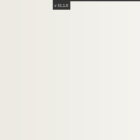
Théâtre d'Edgar
v 31.1.0
Théâtre de la Gaîté-Montparnasse
Théâtre Montparnasse-Théâtre Montparn
Théâtre 1931-1932
Théâtre Olmsted
Théâtre Plaisance
Théâtre 14 - Jean-Marie Serreau
Théâtre de la Porte de Gentilly
Théâtre Rive gauche
Théâtre 3 sur 4
15e arrondissement