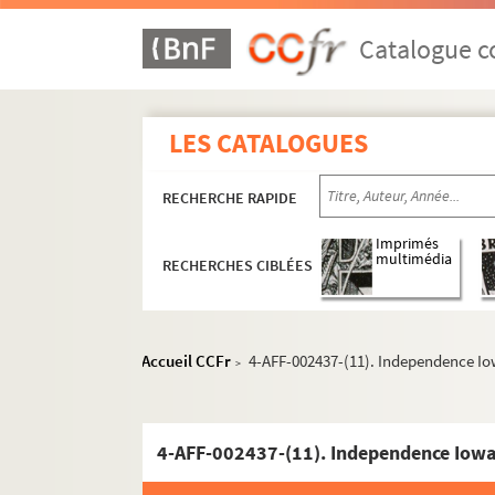
Catalogue co
LES CATALOGUES
RECHERCHE RAPIDE
Imprimés
multimédia
RECHERCHES CIBLÉES
5e arrondissement
6e arrondissement
7e arrondissement
Accueil CCFr
4-AFF-002437-(11). Independence I
>
13e arrondissement
14e arrondissement
15e arrondissement
4-AFF-002437-(11). Independence Iow
Bibliothèque Beaugrenelle