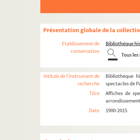
Carré Silvia Monfort
Conservatoire Frédéric Chopin
Cosy Montparnasse
Présentation globale de la collecti
La Cour des Miracles
Etablissement de
Bibliothèque his
Espace Cévennes
conservation
Tous les
Mémorial du maréchal Leclerc de Hauteclo
Palais des Sports
Parc André Citroën
Intitulé de l'instrument de
Bibliothèque hi
recherche
spectacles de P
Le Prologue
Titre
Affiches de spe
Salle des patronages
arrondissemen
Square Saint-Lambert
Date
1900-2015
Square Vaugirard
Théâtre de la Plaine. Espace Paris Plaine
Théâtre Saint-Léon