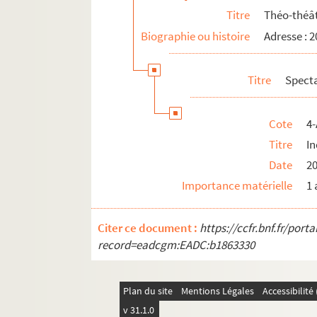
Titre
Théo-théâ
Biographie ou histoire
Adresse : 
Titre
Spect
Cote
4-
Titre
I
Date
2
Importance matérielle
1 
Citer ce document :
https://ccfr.bnf.fr/por
record=eadcgm:EADC:b1863330
Plan du site
Mentions Légales
Accessibilit
v 31.1.0