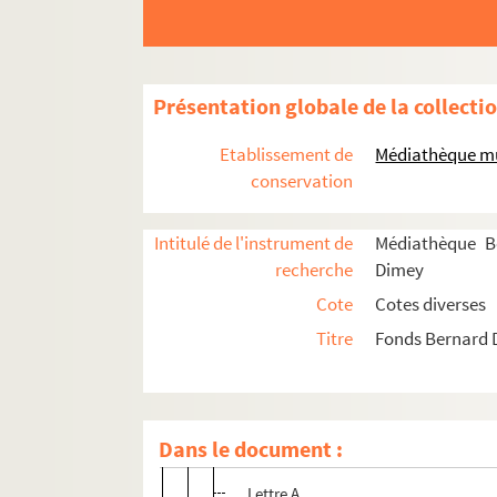
Bernard Dimey
Présentation globale de la collecti
Vie
Etablissement de
Médiathèque mu
Oeuvre
conservation
Documents visuels et audiovisuels
Intitulé de l'instrument de
Médiathèque B
S – FD – 03-Fi01. Photographies
recherche
Dimey
S – FD – 03-Fi02. Diapositives
Cote
Cotes diverses
S – FD – 04-Fi03-V33. Vinyles 33 tours
Titre
Fonds Bernard
Vinyle 45 tours
K7 – Cassettes audio
Disques Compacts
Dans le document :
Documentaires audio
Lettre A