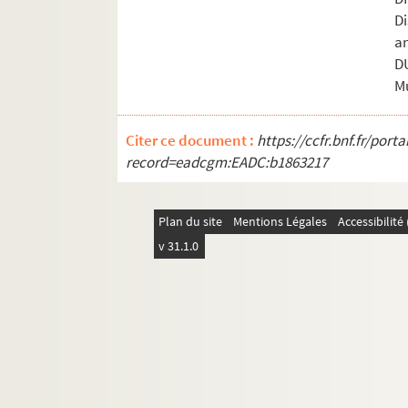
Di
a
D
Mu
Citer ce document :
https://ccfr.bnf.fr/por
record=eadcgm:EADC:b1863217
Plan du site
Mentions Légales
Accessibilit
v 31.1.0