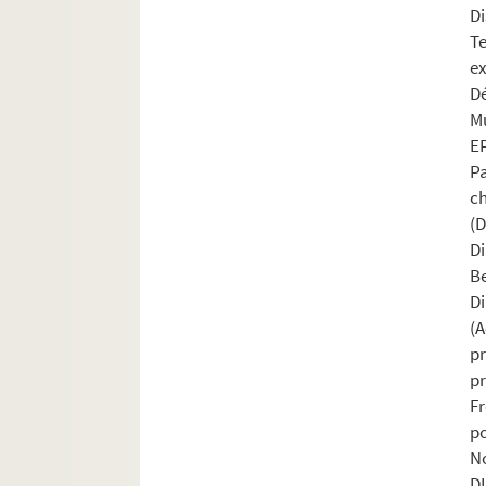
D
T
e
Dé
Mu
E
P
c
(
D
Be
D
(
p
p
F
po
N
D