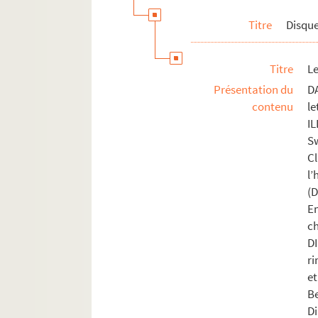
Titre
Disqu
Titre
Le
Présentation du
D
contenu
l
I
S
Cl
l
(
E
c
D
r
e
Be
Di