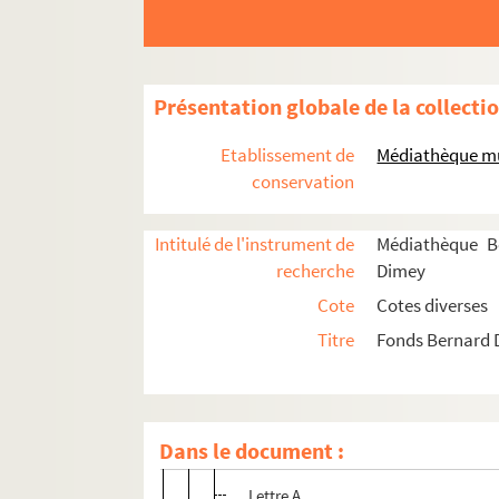
Bernard Dimey
Présentation globale de la collecti
Vie
Etablissement de
Médiathèque mu
Oeuvre
conservation
Documents visuels et audiovisuels
Intitulé de l'instrument de
Médiathèque B
S – FD – 03-Fi01. Photographies
recherche
Dimey
S – FD – 03-Fi02. Diapositives
Cote
Cotes diverses
S – FD – 04-Fi03-V33. Vinyles 33 tours
Titre
Fonds Bernard
Vinyle 45 tours
K7 – Cassettes audio
Disques Compacts
Dans le document :
Documentaires audio
Lettre A