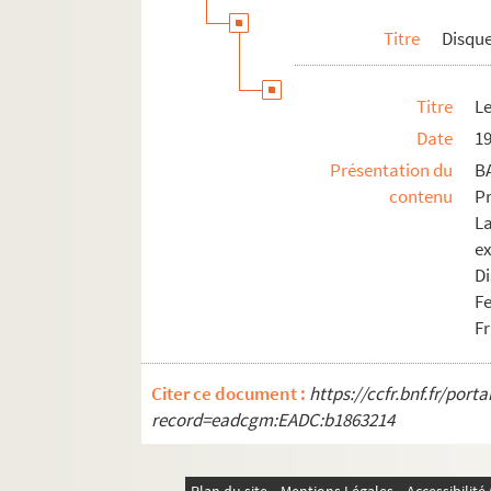
Titre
Disqu
Titre
Le
Date
1
Présentation du
B
contenu
P
L
e
D
F
Fr
Citer ce document :
https://ccfr.bnf.fr/por
record=eadcgm:EADC:b1863214