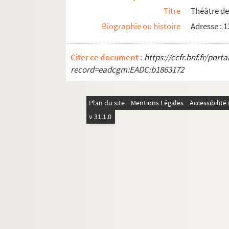
Titre
Théâtre de
Biographie ou histoire
Adresse : 
Citer ce document :
https://ccfr.bnf.fr/por
record=eadcgm:EADC:b1863172
Plan du site
Mentions Légales
Accessibilit
v 31.1.0