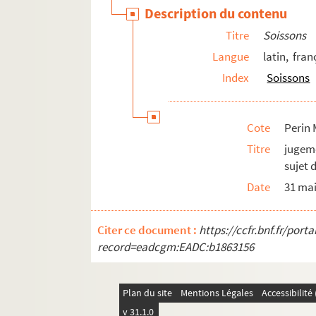
Perin Mss 05746. La Sortie du 24 septembr
Description du contenu
Perin Mss 05748. Ordre de la place de So
Titre
Soissons
Perin Mss 05750. Extrait du registre des 
Langue
latin, fran
Perin Mss 05754. Un Episode d'une sortie
Index
Soissons
Perin Mss 05774. Extrait du Journal du s
Perin Mss 05775. Prise de Soissons. 16 o
Cote
Perin 
Perin Mss 05776. Notes sur le siège de S
Titre
jugem
Perin Mss 05799. Le siège de Soissons en 
sujet 
Perin Mss 05865. La Brèche de Soissons. 
Date
31 mai
Perin Mss 05897. Le Siège de Soissons en
Perin Mss 05919. Souvenirs du bombardemen
Citer ce document :
https://ccfr.bnf.fr/por
record=eadcgm:EADC:b1863156
Perin Mss 05927. Formation de la Compag
Sorbais
Plan du site
Mentions Légales
Accessibilit
Surfontaine
v 31.1.0