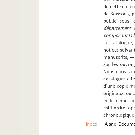
de cette circons
Perin Mss 05342. Notice biographique su
de Soissons, p
Perin Mss 05351. Réception de M. Quinett
publié sous l
Perin Mss 05352. Lettre du général de La
département de
Perin Mss 05441. Guérison d'Adèle Cheval
composant la bi
ce catalogue,
Perin Mss 05504. Notice sur la Société a
notices suivan
Perin Mss 05515. Description du croisill
manuscrits, —
Perin Mss 05519. Opinion de M. de Saulcy
sur les ouvrag
Nous nous som
Perin Mss 05521 GF. Recherches sur l'ar
catalogue cite
Perin Mss 05546. Visite de Mgr le cardi
d'une copie mo
Perin Mss 05552. Ordre de la place de S
originaux, ou 
eu le même soi
Perin Mss 05558. Lettre pastorale et man
est l'ordre top
Perin Mss 05616. Sceaux et armoiries de
chronologique 
Perin Mss 05667. Lettre de M. de Tillanco
Index
Aisne
Documen
Perin Mss 05707. Liste des souscripteurs,