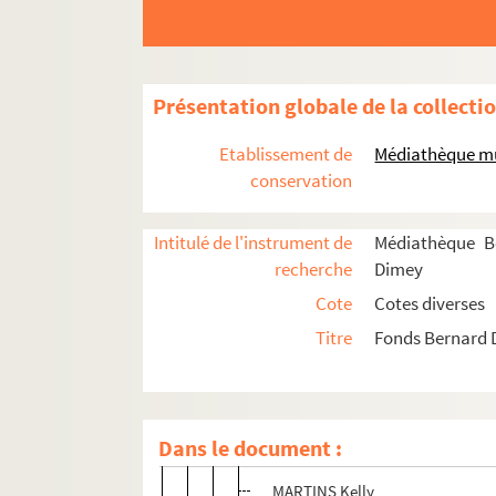
LE BIHAN Jean-Marc (né en 1953
LEOTARD Philippe (1940 – 2001)
LEPREST Allain
Présentation globale de la collecti
LEQUEUX « Didou » Didier (né en
LIGNON Jacky et JOURNO Phili
Etablissement de
Médiathèque mu
conservation
MACIAS Enrico (né en 1938)
MAIRAL André (1928-2017) (MEI
Intitulé de l'instrument de
Médiathèque B
MAGNE Michel
recherche
Dimey
MALLARD Sylvie
Cote
Cotes diverses
MANA & PIERRICK
Titre
Fonds Bernard
MARIN Marcel
MARTEN Felix (1919-1992)
MARTIN Hélène (née en 1928)
Dans le document :
MARTIN Hélène (née en 1928)
MARTINS Kelly