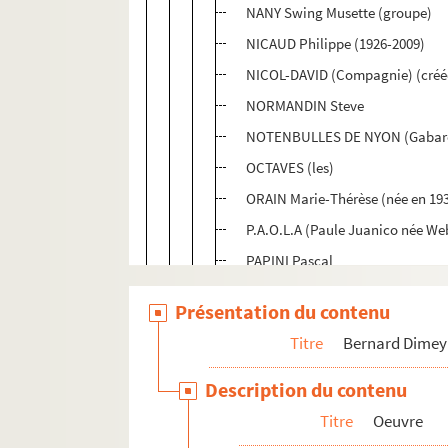
NANY Swing Musette (groupe)
NICAUD Philippe (1926-2009)
NICOL-DAVID (Compagnie) (créé
NORMANDIN Steve
NOTENBULLES DE NYON (Gabar
OCTAVES (les)
ORAIN Marie-Thérèse (née en 19
P.A.O.L.A (Paule Juanico née We
PAPINI Pascal
PASCAL Jean-Claude (1927-1992
Présentation du contenu
PATRIS Dominique & FREY Claud
Titre
Bernard Dimey
PITON Jean-Michel (né en 1951)
POETES DE L’AMITIE (compagni
Description du contenu
RALLO Tony
Titre
Oeuvre
RAMETTE Micheline (Marie Anne 