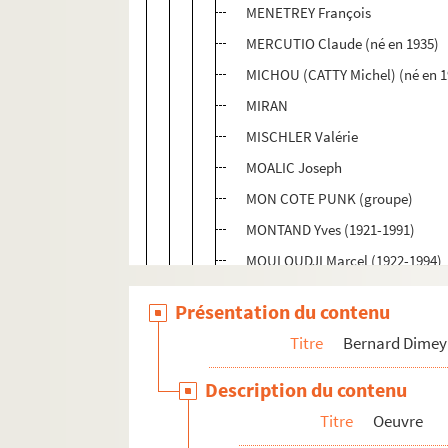
MENETREY François
MERCUTIO Claude (né en 1935)
MICHOU (CATTY Michel) (né en 1
MIRAN
MISCHLER Valérie
MOALIC Joseph
MON COTE PUNK (groupe)
MONTAND Yves (1921-1991)
MOULOUDJI Marcel (1922-1994)
MOUSTAKI Georges
Présentation du contenu
MURTY Michel (1937-2015) (PIN
Titre
Bernard Dimey
NANY Swing Musette (groupe)
NICAUD Philippe (1926-2009)
Description du contenu
NICOL-DAVID (Compagnie) (créé
Titre
Oeuvre
NORMANDIN Steve