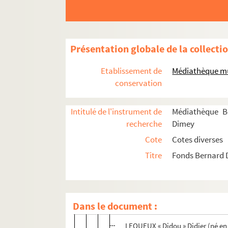
JUJA-LULA (TAFFIN Juliette & TA
KAAS Patricia (née en 1966)
KACEL Karim
Présentation globale de la collecti
KUCHEIDA Françoise (née en 194
LA FORÊT Marie (née en 1940)
Etablissement de
Médiathèque mu
conservation
LANTOINE Loïc
LAVEAU Aïcha
Intitulé de l'instrument de
Médiathèque B
LA VINY Gérard
recherche
Dimey
LEA France
Cote
Cotes diverses
LEA Tristan (1952-2018) (BARO
Titre
Fonds Bernard
LEANAUFF Alain
LE BIHAN Jean-Marc (né en 1953
LEOTARD Philippe (1940 – 2001)
Dans le document :
LEPREST Allain
LEQUEUX « Didou » Didier (né en