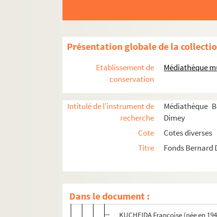
(LA) GUEUDAINE (compagnie) (cr
GUICHARD Daniel (né en 1948)
HENRARD Fabien
Présentation globale de la collecti
HIGELIN Jacques
HUONG Thien (née en 1941)
Etablissement de
Médiathèque mu
conservation
HURNI Jean-Claude (décès 2018
JACOB Alain-Guy
Intitulé de l'instrument de
Médiathèque B
JACQUEMIN Jack
recherche
Dimey
JACQUES (frères) (1946–1982) :
Cote
Cotes diverses
JEANMAIRE « Zizi » Renée (née e
Titre
Fonds Bernard
JOUFFRIEAU Denis
JUJA-LULA (TAFFIN Juliette & TA
KAAS Patricia (née en 1966)
Dans le document :
KACEL Karim
KUCHEIDA Françoise (née en 194