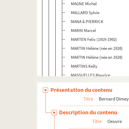
MAGNE Michel
MALLARD Sylvie
MANA & PIERRICK
MARIN Marcel
MARTEN Felix (1919-1992)
MARTIN Hélène (née en 1928)
MARTIN Hélène (née en 1928)
MARTINS Kelly
MASSUELLES Maurice
MATHIEU Mireille (née en 1946)
Présentation du contenu
MENDOUSSE Grégory
Titre
Bernard Dimey
MENETREY François
MERCUTIO Claude (né en 1935)
Description du contenu
MICHOU (CATTY Michel) (né en 1
Titre
Oeuvre
MIRAN