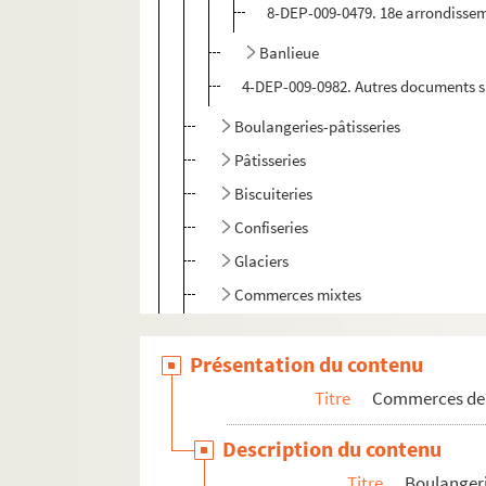
8-DEP-009-0479. 18e arrondisse
Banlieue
4-DEP-009-0982. Autres documents s
Boulangeries-pâtisseries
Pâtisseries
Biscuiteries
Confiseries
Glaciers
Commerces mixtes
Chocolateries
Présentation du contenu
Laiteries, crémeries, fromageries
Titre
Commerces de P
Boucheries, charcuteries, volailles, gibie
Poissonneries
Description du contenu
Commerces de cafés, thés et autres produ
Titre
Boulangerie