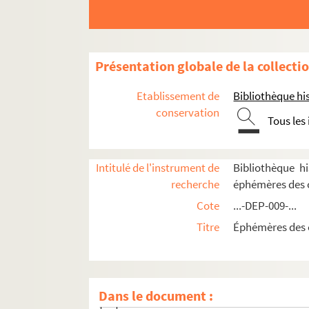
Présentation globale de la collecti
Etablissement de
Bibliothèque his
conservation
Tous les
Intitulé de l'instrument de
Bibliothèque hi
recherche
éphémères des 
Commerces de Paris et d'Ile-de-France
Cote
...-DEP-009-...
Titre
Éphémères des 
Epiceries
Caves et marchands de vins
Boulangeries, pâtisseries, biscuiteries, confi
Dans le document :
Boulangeries