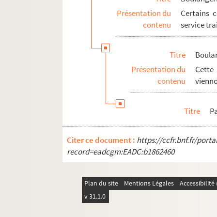
Commerces de conserves
Présentation du
Certains 
Commerces d'autres aliments
contenu
service tra
Commerces de province et d'étranger
Titre
Boula
Producteurs et marques alimentaires
Présentation du
Cett
contenu
vienno
Titre
Pa
Citer ce document :
https://ccfr.bnf.fr/por
record=eadcgm:EADC:b1862460
Plan du site
Mentions Légales
Accessibilit
v 31.1.0