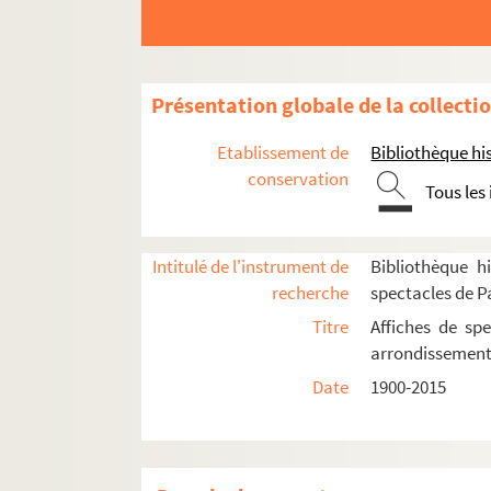
Café d'Edgar
Casino Montparnasse
Centre américain de Paris
Présentation globale de la collecti
Cité internationale universitaire de Paris
Comédie italienne
Etablissement de
Bibliothèque his
conservation
Edgar 3
Tous les
L'Entrepôt
Espace Gaité
Intitulé de l'instrument de
Bibliothèque hi
Le Grand Edgar
recherche
spectacles de P
Grand Théâtre d'Edgar
Titre
Affiches de spe
Le Guichet Montparnasse
arrondissemen
Le Lucernaire
Date
1900-2015
Mission bretonne Ti ar Vretoned
Le Petit Journal Montparnasse
Petit Montparnasse