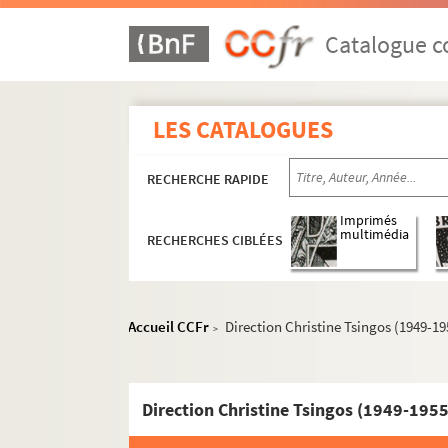
Catalogue co
LES CATALOGUES
RECHERCHE RAPIDE
Imprimés
5e arrondissement
multimédia
RECHERCHES CIBLÉES
6e arrondissement
7e arrondissement
Accueil CCFr
Direction Christine Tsingos (1949-19
13e arrondissement
>
14e arrondissement
Aire-Libre Montparnasse
Direction Christine Tsingos (1949-1955
Bobino