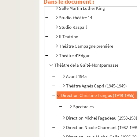
Dans le document :
Salle Martin Luther King
Studio-théâtre 14
Studio Raspail
Il Teatrino
Théâtre Campagne première
Théâtre d'Edgar
Théâtre de la Gaîté-Montparnasse
Avant 1945
Théâtre Agnès Capri (1945-1949)
Direction Christine Tsingos (1949-1955)
Spectacles
Direction Michel Fagadeau (1958-198
Direction Nicole Charmant (1982-199
Direction Louis-Michel Colla (1996-20.