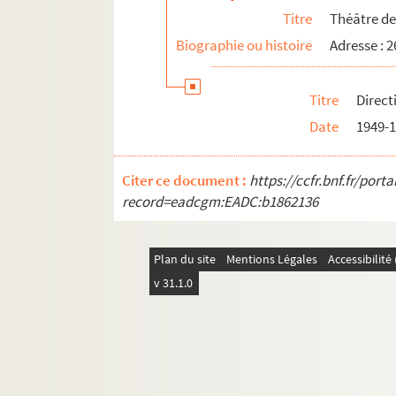
Titre
Théâtre de
Biographie ou histoire
Adresse : 2
Titre
Direct
Date
1949-
Citer ce document :
https://ccfr.bnf.fr/por
record=eadcgm:EADC:b1862136
Plan du site
Mentions Légales
Accessibilit
v 31.1.0