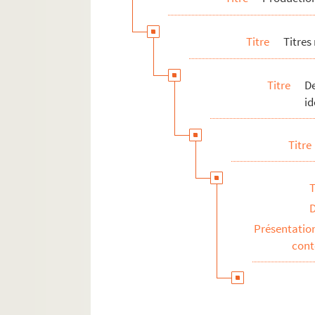
Titre
Titres
Titre
De
id
Titre
T
Présentatio
con