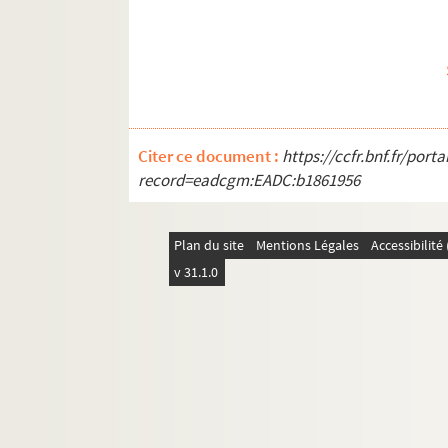
Citer ce document :
https://ccfr.bnf.fr/por
record=eadcgm:EADC:b1861956
Plan du site
Mentions Légales
Accessibilit
v 31.1.0