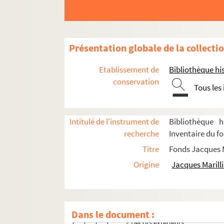
Knock (projet)
Lacenaire
Liliom
Présentation globale de la collecti
Les misérables
Etablissement de
Bibliothèque his
La nuit de Tanger (Etchevery)
conservation
Tous les
Point A
Le roi-cerf
Intitulé de l'instrument de
Bibliothèque h
Tosca
recherche
Inventaire du fo
Un bal masqué
Titre
Fonds Jacques M
Une lune pour les déshérités
Origine
Jacques Marilli
Titres non identifiés
Dessins de costume pour des spect
Dessins et photographies de décor po
Dans le document :
Décors extérieurs