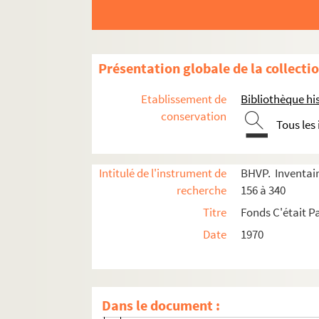
Présentation globale de la collecti
Etablissement de
Bibliothèque his
e
e
Carrés 156 à 173. 16
et 17
arrondissements, 
conservation
Tous les
e
e
e
Carrés 174 à 193. 8
, 17
et 18
arrondissemen
e
e
e
Carrés 194 à 213. 8
, 17
et 18
arrondissements
Intitulé de l'instrument de
BHVP. Inventair
4-EPF-012-1778-013. Plan de Paris quadrillé p
recherche
156 à 340
Carré 194
Titre
Fonds C'était Pa
Carré 195
Date
1970
Carré 196
Carré 197
2-DP-012-0197-01. Cabico, Léon (photog
Dans le document :
8-EPF-012-0197-01. Binet, Alain (photo