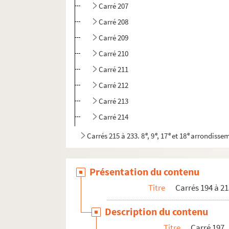
Carré 207
Carré 208
Carré 209
Carré 210
Carré 211
Carré 212
Carré 213
Carré 214
e
e
e
e
Carrés 215 à 233. 8
, 9
, 17
et 18
arrondisse
e
e
Carrés 234 à 253. 9
et 18
arrondissements
e
e
Carrés 254 à 273. 10
et 18
arrondissements
Présentation du contenu
e
e
e
Carrés 274 à 293. 10
, 18
et 19
arrondisseme
Titre
Carrés 194 à 21
e
Carrés 294 à 313. 19
arrondissement
Description du contenu
e
Carrés 314 à 333. 19
arrondissement
Titre
Carré 197
e