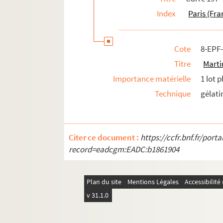
Carrés 334 à 340. 19
arrondissement
Index
Paris (Fra
Cote
8-EPF
Titre
Marti
Importance matérielle
1 lot 
Technique
gélati
Citer ce document :
https://ccfr.bnf.fr/por
record=eadcgm:EADC:b1861904
Plan du site
Mentions Légales
Accessibilit
v 31.1.0