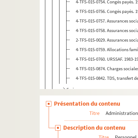
4-TFS-015-0754. Congés payés. 
4-TFS-015-0756. Congés payés. 
4-TFS-015-0757. Assurances soci
4-TFS-015-0758. Assurances soci
2-TFS-015-0029. Assurances soci
4-TFS-015-0759. Allocations fami
4-TFS-015-0760. URSSAF. 1983-1
4-TFS-015-0874. Charges sociale
4-TFS-015-0842. TDS, transfert d
Frais
Gestion immobilière et mobilière
Présentation du contenu
Correspondance générale, 1921-1945
Titre
Administratio
Programmation
Description du contenu
Inventaire des archives Tournées Baret
Titre
Personnel