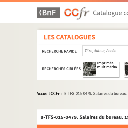
Catalogue co
LES CATALOGUES
RECHERCHE RAPIDE
Imprimés
multimédia
Administration
RECHERCHES CIBLÉES
Constitution des sociétés
Tutelles et partenariats
Accueil CCFr
8-TFS-015-0479. Salaires du bureau.
>
Finances
Personnel
8-TFS-015-0479. Salaires du bureau. 
Gestion individuelle et collective
Relations du travail