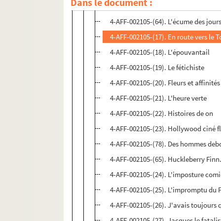
Dans le document :
4-AFF-002105-(63). Le domaine des 
4-AFF-002105-(64). L'écume des jour
4-AFF-002105-(17). En route vers le 
4-AFF-002105-(18). L'épouvantail
4-AFF-002105-(19). Le fétichiste
4-AFF-002105-(20). Fleurs et affinités
4-AFF-002105-(21). L'heure verte
4-AFF-002105-(22). Histoires de on
4-AFF-002105-(23). Hollywood ciné f
4-AFF-002105-(78). Des hommes deb
4-AFF-002105-(65). Huckleberry Finn
4-AFF-002105-(24). L'imposture com
4-AFF-002105-(25). L'impromptu du 
4-AFF-002105-(26). J'avais toujours q
4-AFF-002105-(27). Jacques le fatalis