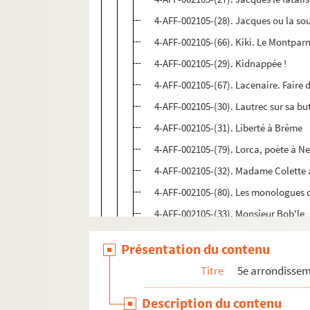
4-AFF-002105-(28). Jacques ou la so
4-AFF-002105-(66). Kiki. Le Montparn
4-AFF-002105-(29). Kidnappée !
4-AFF-002105-(67). Lacenaire. Faire 
4-AFF-002105-(30). Lautrec sur sa bu
4-AFF-002105-(31). Liberté à Brême
4-AFF-002105-(79). Lorca, poète à N
4-AFF-002105-(32). Madame Colette a
4-AFF-002105-(80). Les monologues 
4-AFF-002105-(33). Monsieur Bob'le
4-AFF-002105-(34). Les murs de carte
Présentation du contenu
4-AFF-002105-(35). Les mystères de l
Titre
5e arrondisse
4-AFF-002105-(81). Les mystères de P
4-AFF-002105-(68). Napoléon au rap
Description du contenu