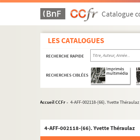
4-AFf-002118-(22). Le fou chanté
4-AFF-002118-(23). Le fou du roi
Catalogue co
4-AFF-002118-(24). Gérard Quittot
4-AFF-002118-(25). La geste des fées
LES CATALOGUES
4-AFF-002118-(26). Gilbert François
4-AFF-002118-(27). Gladys
RECHERCHE RAPIDE
4-AFF-002118-(28). Le gourou ; Weste
4-AFF-002118. Le grand Méliès
Imprimés
multimédia
RECHERCHES CIBLÉES
4-AFF-002118-(30). Grand'mère Men
4-AFF-002118-(31). Hector Malamud
4-AFF-002118-(32). Higelin
Accueil CCFr
4-AFF-002118-(66). Yvette Théraulaz
>
4-AFF-002118-(34). Jean-Claude Asse
4-AFF-002118-(35). Lenz
4-AFF-002118-(66). Yvette Théraulaz
4-AFF-002118-(36). Lili
4-AFF-002118-(37). Louise Dhour ch