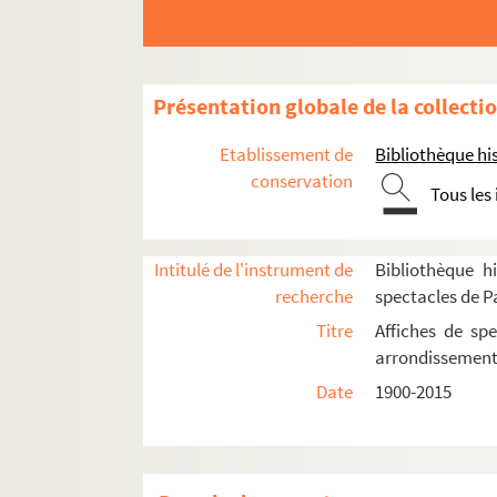
4-AFF-002118-(38). Masada, un com
4-AFF-002118-(39). Méliès l'enchant
4-AFF-002118-(40). La mer Baltique e
Présentation globale de la collecti
4-AFF-002118-(42). Mireille Rivat
Etablissement de
Bibliothèque his
4-AFF-002118-(43). Misère sexuelle.
conservation
Tous les
4-AFF-002118-(44). Le moine apostat
4-AFF-002118-(45). Moiziard
4-AFF-002118-(46). L'Odyssée
Intitulé de l'instrument de
Bibliothèque hi
recherche
spectacles de P
4-AFF-002118-(47). O-Mau recomme
Titre
Affiches de spe
4-AFF-002118-(48). Les pas en rond
arrondissemen
4-AFF-002118-(49). Paule Annen chant
Date
1900-2015
4-AFF-002118-(50). Paul Stephenson
4-AFF-002118-(21). Pierre Favre. Dr
4-AFF-002118-(51). Pourquoi-je ?