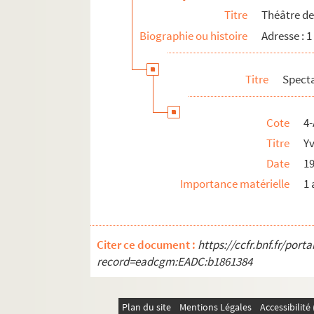
Titre
Théâtre de 
Biographie ou histoire
Adresse : 1
Titre
Spect
Cote
4-
Titre
Y
Date
1
Importance matérielle
1 
Citer ce document :
https://ccfr.bnf.fr/por
record=eadcgm:EADC:b1861384
Plan du site
Mentions Légales
Accessibilit