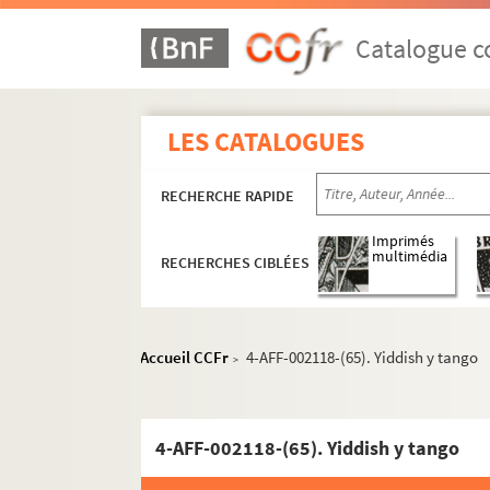
4-AFf-002118-(22). Le fou chanté
4-AFF-002118-(23). Le fou du roi
Catalogue co
4-AFF-002118-(24). Gérard Quittot
4-AFF-002118-(25). La geste des fées
LES CATALOGUES
4-AFF-002118-(26). Gilbert François
4-AFF-002118-(27). Gladys
RECHERCHE RAPIDE
4-AFF-002118-(28). Le gourou ; Weste
4-AFF-002118. Le grand Méliès
Imprimés
multimédia
RECHERCHES CIBLÉES
4-AFF-002118-(30). Grand'mère Men
4-AFF-002118-(31). Hector Malamud
4-AFF-002118-(32). Higelin
Accueil CCFr
4-AFF-002118-(65). Yiddish y tango
>
4-AFF-002118-(34). Jean-Claude Asse
4-AFF-002118-(35). Lenz
4-AFF-002118-(65). Yiddish y tango
4-AFF-002118-(36). Lili
4-AFF-002118-(37). Louise Dhour ch