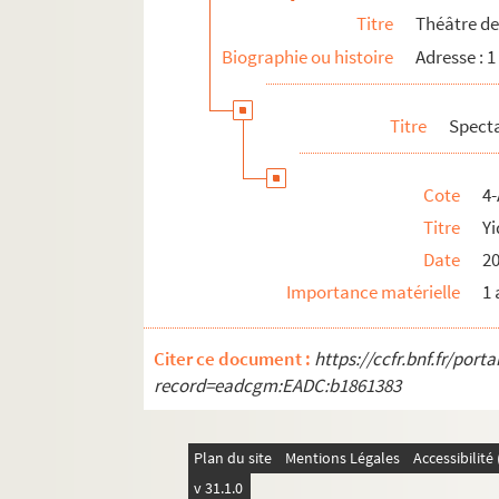
Titre
Théâtre de 
Biographie ou histoire
Adresse : 1
Titre
Spect
Cote
4-
Titre
Yi
Date
2
Importance matérielle
1 
Citer ce document :
https://ccfr.bnf.fr/por
record=eadcgm:EADC:b1861383
Plan du site
Mentions Légales
Accessibilit
v 31.1.0