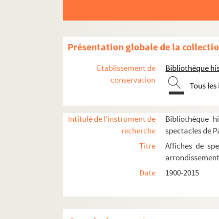
4-AFF-002118-(38). Masada, un com
4-AFF-002118-(39). Méliès l'enchant
4-AFF-002118-(40). La mer Baltique e
Présentation globale de la collecti
4-AFF-002118-(42). Mireille Rivat
Etablissement de
Bibliothèque his
4-AFF-002118-(43). Misère sexuelle.
conservation
Tous les
4-AFF-002118-(44). Le moine apostat
4-AFF-002118-(45). Moiziard
4-AFF-002118-(46). L'Odyssée
Intitulé de l'instrument de
Bibliothèque hi
recherche
spectacles de P
4-AFF-002118-(47). O-Mau recomme
Titre
Affiches de spe
4-AFF-002118-(48). Les pas en rond
arrondissemen
4-AFF-002118-(49). Paule Annen chant
Date
1900-2015
4-AFF-002118-(50). Paul Stephenson
4-AFF-002118-(21). Pierre Favre. Dr
4-AFF-002118-(51). Pourquoi-je ?