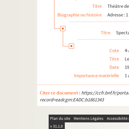
Titre
Théâtre de 
Thermes de Cluny
Biographie ou histoire
Adresse : 1
6e arrondissement
7e arrondissement
Titre
Spect
13e arrondissement
14e arrondissement
Cote
4-
15e arrondissement
Titre
L
Date
1
Importance matérielle
1 
Citer ce document :
https://ccfr.bnf.fr/por
record=eadcgm:EADC:b1861343
Plan du site
Mentions Légales
Accessibilit
v 31.1.0