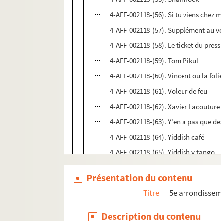
4-AFF-002118-(56). Si tu viens chez
4-AFF-002118-(57). Supplément au v
4-AFF-002118-(58). Le ticket du pres
4-AFF-002118-(59). Tom Pikul
4-AFF-002118-(60). Vincent ou la foli
4-AFF-002118-(61). Voleur de feu
4-AFF-002118-(62). Xavier Lacouture
4-AFF-002118-(63). Y'en a pas que de
4-AFF-002118-(64). Yiddish café
4-AFF-002118-(65). Yiddish y tango
4-AFF-002118-(66). Yvette Théraulaz
Présentation du contenu
4-AFF-002118-(67). Zazie dans le mé
Titre
5e arrondisse
4-AFF-002118-(68). Programmes et diver
Description du contenu
Expositions