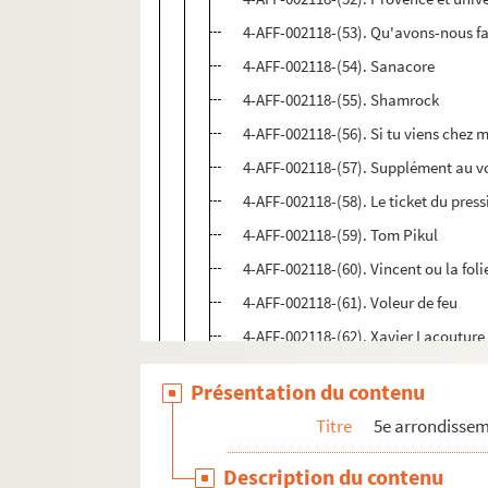
4-AFF-002118-(53). Qu'avons-nous fa
4-AFF-002118-(54). Sanacore
4-AFF-002118-(55). Shamrock
4-AFF-002118-(56). Si tu viens chez
4-AFF-002118-(57). Supplément au v
4-AFF-002118-(58). Le ticket du pres
4-AFF-002118-(59). Tom Pikul
4-AFF-002118-(60). Vincent ou la foli
4-AFF-002118-(61). Voleur de feu
4-AFF-002118-(62). Xavier Lacouture
4-AFF-002118-(63). Y'en a pas que de
Présentation du contenu
4-AFF-002118-(64). Yiddish café
Titre
5e arrondisse
4-AFF-002118-(65). Yiddish y tango
4-AFF-002118-(66). Yvette Théraulaz
Description du contenu