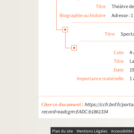
4-AFF-002118-(67). Zazie dans le mé
Titre
Théâtre de 
Biographie ou histoire
Adresse : 1
4-AFF-002118-(68). Programmes et diver
Expositions
Titre
Spect
Thermes de Cluny
6e arrondissement
Cote
4-
7e arrondissement
Titre
La
13e arrondissement
Date
1
14e arrondissement
Importance matérielle
1 
15e arrondissement
Citer ce document :
https://ccfr.bnf.fr/por
record=eadcgm:EADC:b1861334
Plan du site
Mentions Légales
Accessibilit