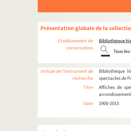
Théâtre de l'Épée de bois
Théâtre de la Huchette
Théâtre Le Kaléidoscope
Présentation globale de la collecti
Théâtre de Lutèce
Etablissement de
Bibliothèque his
Théâtre Mouffetard
conservation
Théâtre des Noctambules
Tous les
Théâtre de l’Ombre qui roule
Théâtre du Quartier latin
Intitulé de l'instrument de
Bibliothèque hi
Théâtre de la rue d’Ulm
recherche
spectacles de P
Théâtre Saint-Médard
Titre
Affiches de spe
arrondissemen
Théâtre le Troglodyte
Date
1900-2015
Théâtre de la Vieille Grille
Spectacles
4-AFF-002118-(01). Adrien Politi trio