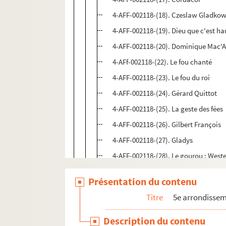
4-AFF-002118-(18). Czeslaw Gladkow
4-AFF-002118-(19). Dieu que c'est ha
4-AFF-002118-(20). Dominique Mac'Av
4-AFf-002118-(22). Le fou chanté
4-AFF-002118-(23). Le fou du roi
4-AFF-002118-(24). Gérard Quittot
4-AFF-002118-(25). La geste des fées
4-AFF-002118-(26). Gilbert François
4-AFF-002118-(27). Gladys
4-AFF-002118-(28). Le gourou ; Weste
4-AFF-002118. Le grand Méliès
Présentation du contenu
4-AFF-002118-(30). Grand'mère Men
Titre
5e arrondisse
4-AFF-002118-(31). Hector Malamud
4-AFF-002118-(32). Higelin
Description du contenu