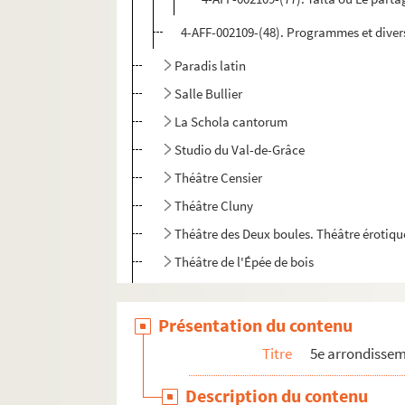
4-AFF-002109-(48). Programmes et diver
Paradis latin
Salle Bullier
La Schola cantorum
Studio du Val-de-Grâce
Théâtre Censier
Théâtre Cluny
Théâtre des Deux boules. Théâtre érotiqu
Théâtre de l'Épée de bois
Théâtre de la Huchette
Théâtre Le Kaléidoscope
Présentation du contenu
Théâtre de Lutèce
Titre
5e arrondisse
Théâtre Mouffetard
Description du contenu
Théâtre des Noctambules