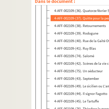
Dans le document :
4-AFF-002109-(73). Le prince de Ho
4-AFF-002109-(36). Quatorze février 
4-AFF-002109-(37). Quitte pour la pe
4-AFF-002109-(38). Retournements
4-AFF-002109-(39). Rodogune
4-AFF-002109-(40). Rue de la Gaîté 
4-AFF-002109-(41). Ruy Blas
4-AFF-002109-(74). Salomé
4-AFF-002109-(42). Scènes de la vie 
4-AFF-002109-(75). Un séducteur
4-AFF-002109-(43). September
4-AFF-002109-(49). Le sicilien ou L'
4-AFF-002109-(44). Il signor Fagotto
4-AFF-002109-(45). Le Tartuffe
4-AFF-002109-(76). Théodore le gron