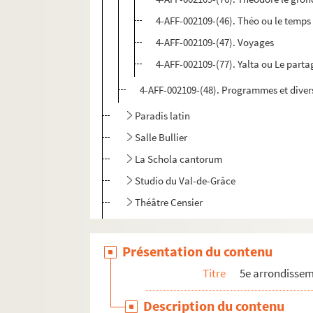
4-AFF-002109-(46). Théo ou le temps
4-AFF-002109-(47). Voyages
4-AFF-002109-(77). Yalta ou Le part
4-AFF-002109-(48). Programmes et diver
Paradis latin
Salle Bullier
La Schola cantorum
Studio du Val-de-Grâce
Théâtre Censier
Théâtre Cluny
Théâtre des Deux boules. Théâtre érotiqu
Présentation du contenu
Théâtre de l'Épée de bois
Titre
5e arrondisse
Théâtre de la Huchette
Description du contenu
Théâtre Le Kaléidoscope