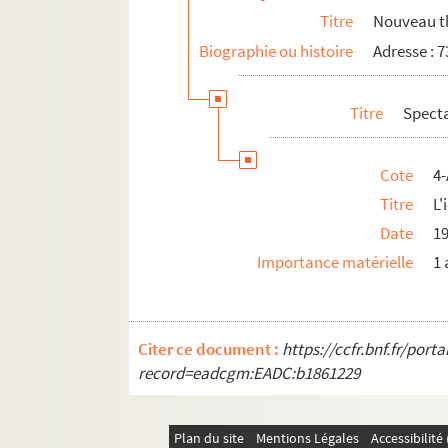
4-AFF-002109-(36). Quatorze février 
Titre
Nouveau t
4-AFF-002109-(37). Quitte pour la pe
Biographie ou histoire
Adresse : 
4-AFF-002109-(38). Retournements
4-AFF-002109-(39). Rodogune
Titre
Spect
4-AFF-002109-(40). Rue de la Gaîté 
4-AFF-002109-(41). Ruy Blas
Cote
4-
4-AFF-002109-(74). Salomé
Titre
L'
Date
1
4-AFF-002109-(42). Scènes de la vie 
Importance matérielle
1 
4-AFF-002109-(75). Un séducteur
4-AFF-002109-(43). September
4-AFF-002109-(49). Le sicilien ou L'
Citer ce document :
https://ccfr.bnf.fr/por
4-AFF-002109-(44). Il signor Fagotto
record=eadcgm:EADC:b1861229
4-AFF-002109-(45). Le Tartuffe
4-AFF-002109-(76). Théodore le gron
Plan du site
Mentions Légales
Accessibilit