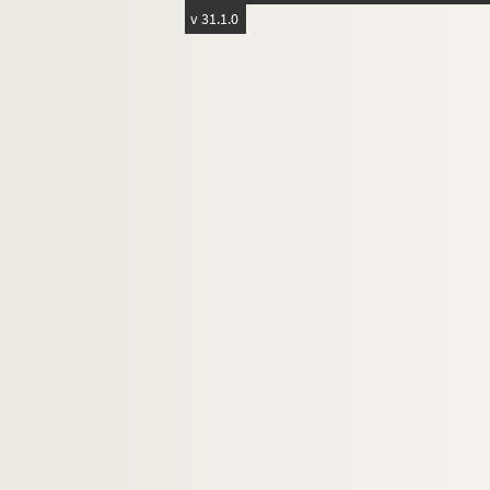
4-AFF-002109-(46). Théo ou le temps
v 31.1.0
4-AFF-002109-(47). Voyages
4-AFF-002109-(77). Yalta ou Le part
4-AFF-002109-(48). Programmes et diver
Paradis latin
Salle Bullier
La Schola cantorum
Studio du Val-de-Grâce
Théâtre Censier
Théâtre Cluny
Théâtre des Deux boules. Théâtre érotiqu
Théâtre de l'Épée de bois
Théâtre de la Huchette
Théâtre Le Kaléidoscope
Théâtre de Lutèce