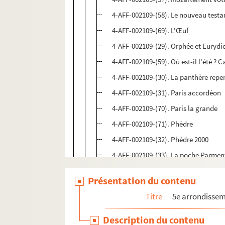
4-AFF-002109-(58). Le nouveau test
4-AFF-002109-(69). L'Œuf
4-AFF-002109-(29). Orphée et Eurydi
4-AFF-002109-(59). Où est-il l'été ?
4-AFF-002109-(30). La panthère repe
4-AFF-002109-(31). Paris accordéon
4-AFF-002109-(70). Paris la grande
4-AFF-002109-(71). Phèdre
4-AFF-002109-(32). Phèdre 2000
4-AFF-002109-(33). La poche Parmen
4-AFF-002109-(72). Polyeucte
Présentation du contenu
4-AFF-002109-(34). Premier amour
Titre
5e arrondisse
4-AFF-002109-(35). La présentation
4-AFF-002109-(73). Le prince de Ho
Description du contenu