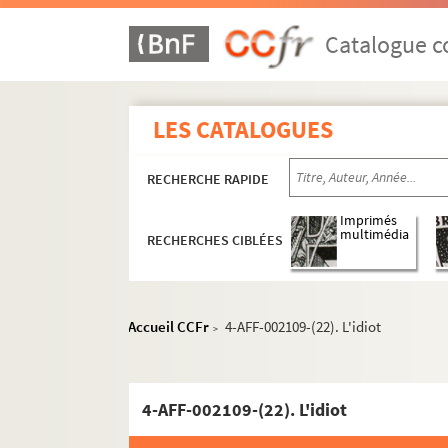
4-AFF-002109-(02). Album de famille
Catalogue co
4-AFF-002109-(03). Andromaque
4-AFF-002109-(60). L'art de la coméd
4-AFF-002108-(50). Au soleil
LES CATALOGUES
4-AFF-002109-(04). Le baiser de la v
4-AFF-002109-(61). La belle âge
RECHERCHE RAPIDE
4-AFF-002109-(05). Les belles années
Imprimés
4-AFF-002109-(51). Cabaret Mouffet
multimédia
RECHERCHES CIBLÉES
4-AFF-002109-(52). Casanova ou les 
4-AFF-002109-(06). Ça tourne pas ro
4-AFF-002109-(07). Les caprices de 
Accueil CCFr
4-AFF-002109-(22). L'idiot
>
4-AFF-002109-(62). Le chandelier
4-AFF-002109-(63). Le chat de la sain
4-AFF-002109-(22). L'idiot
4-AFF-002109-(64). Chatterton
4-AFF-002109-(08). La comtesse Dra