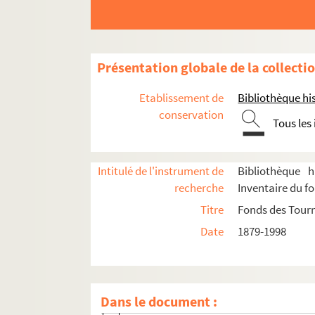
Saison 1956-1957
Saison 1957-1958
Eté 1958
Présentation globale de la collecti
Eté 1959
Etablissement de
Bibliothèque his
Saison 1958-1959
conservation
Tous les
Saison 1966-1967
Saison 1967-1968
Saison 1968-1969
Intitulé de l'instrument de
Bibliothèque h
recherche
Inventaire du f
Saison 1969-1970
Titre
Fonds des Tour
Saison 1970-1971
Date
1879-1998
Saison 1971-1972
Saison 1972-1973
Saison 1973-1974
Dans le document :
Saison 1974-1975