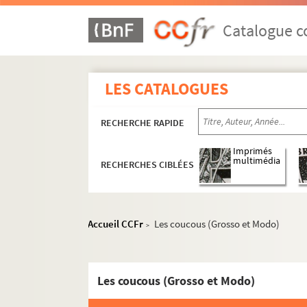
Saison 1949-1950
Eté 1950
Catalogue co
Eté 1951
Saison 1950-1951
LES CATALOGUES
Saison 1951-1952
Eté 1952
RECHERCHE RAPIDE
Eté 1953
Imprimés
Saison 1952-1953
multimédia
RECHERCHES CIBLÉES
Saison 1953-1954
Eté 1954
Eté 1955
Accueil CCFr
Les coucous (Grosso et Modo)
>
Saison 1954-1955
Saison 1955-1956
Les coucous (Grosso et Modo)
Eté 1956
Eté 1957