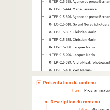
8-TEP-015-395. Agence de presse Bernan
8-TEP-015-444. Marie-Laurence
8-TEP-015-396. Agence de presse Bernan
8-TEC-015-018. Gérard Neveu (photograp
8-TEP-015-397. Christian Marin
8-TEP-015-635. Christian Marin
8-TEP-015-398. Jacques Marin
4-TEP-015-090. Jacques Marin
8-TEP-015-399. André Nisak (photograp
8-TEP-015-400. Yves Marmey
8-TEP-015-401. André Nisak (photograph
Présentation du contenu
8-TEP-015-402. Michel Debrane (photogr
Titre
Programmati
8-TEP-015-403. François Decker (photog
8-TEP-015-404. Françoise Raybaud (ph
Description du contenu
8-TEP-015-405. Arix (photographe). Eri
Titre
Photograph