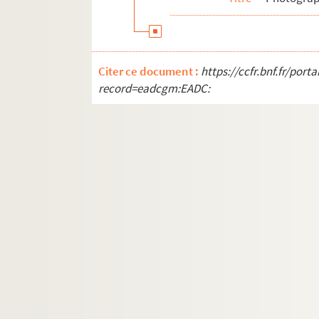
8-TEP-015-406. Claude Mathieu (photogr
8-TEP-015-407. Yves Massard
8-TEP-015-408. Danielle Netter (photog
Citer ce document :
https://ccfr.bnf.fr/por
8-TEP-015-409. Jean-Claude Massoulier
record=eadcgm:EADC:
8-TEP-015-410. Studio Vallois (photogr
8-TEP-015-411. Studio Rudolph (photog
8-TEP-015-412. Ch. Vandamme (photogr
4-TEP-015-091. Eve Heymann (photogra
8-TEP-015-413. Claire Maurier, Denise Gr
8-TEP-015-414. Pascal Mazotti
8-TEP-015-415. Maryse Méjean
8-TEP-015-645. Monique Melinand
8-TEP-015-416. Bernard Ménez
8-TEP-015-417. Francis Menzio