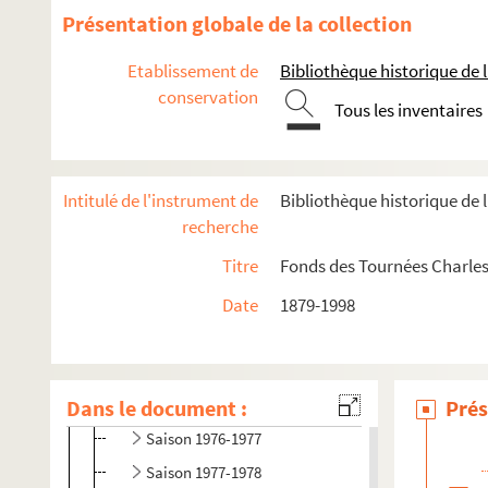
Présentation globale de la collection
Eté 1959
Saison 1958-1959
Etablissement de
Bibliothèque historique de la
conservation
Saison 1966-1967
Tous les inventaires
Saison 1967-1968
Saison 1968-1969
Intitulé de l'instrument de
Bibliothèque historique de l
Saison 1969-1970
recherche
Saison 1970-1971
Titre
Fonds des Tournées Charles
Saison 1971-1972
Saison 1972-1973
Date
1879-1998
Saison 1973-1974
Saison 1974-1975
Dans le document :
Saison 1975-1976
Prés
Saison 1976-1977
Saison 1977-1978