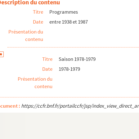
Description du contenu
Titre
Programmes
Date
entre 1938 et 1987
on et Rocca)
Présentation du
contenu
ise (Bréal)
Titre
Saison 1978-1979
Date
1978-1979
Présentation du
e Létraz)
contenu
ocument :
https://ccfr.bnf.fr/portailccfr/jsp/index_view_dire