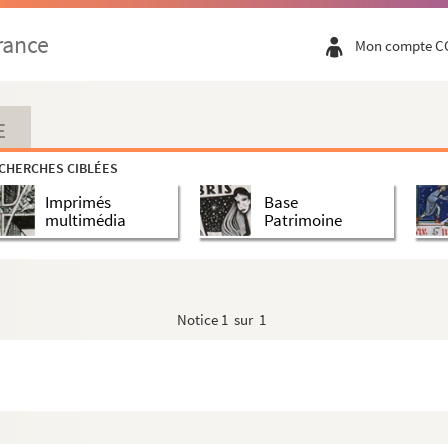
rance
Mon compte C
E
CHERCHES CIBLÉES
Imprimés
Base
multimédia
Patrimoine
Notice
1 sur 1