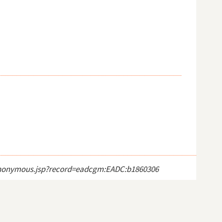
ct_anonymous.jsp?record=eadcgm:EADC:b1860306