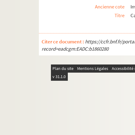
Ancienne cote
In
Titre
Ca
Citer ce document :
https://ccfr.bnf.fr/por
record=eadcgm:EADC:b1860280
Plan du site
Mentions Légales
Accessibilit
v 31.1.0