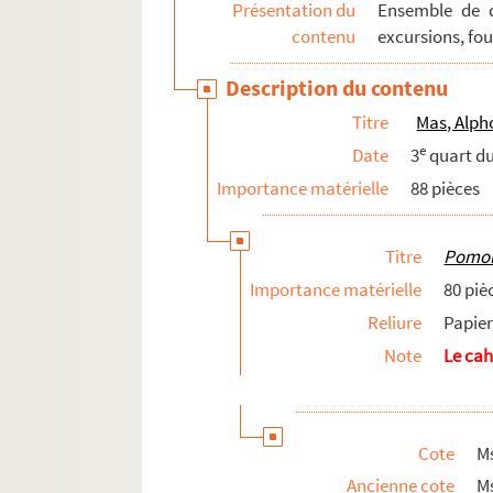
Présentation du
Ensemble de d
contenu
excursions, foui
Description du contenu
Titre
Mas, Alph
e
Date
3
quart du
Importance matérielle
88 pièces
Titre
Pomol
Importance matérielle
80 piè
Reliure
Papier
Note
Le cah
Cote
M
Ancienne cote
M