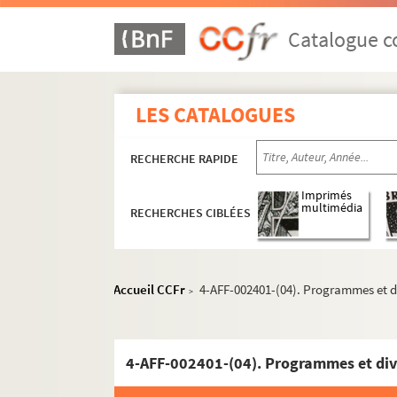
Catalogue co
LES CATALOGUES
RECHERCHE RAPIDE
Imprimés
multimédia
RECHERCHES CIBLÉES
Accueil CCFr
4-AFF-002401-(04). Programmes et d
>
5e arrondissement
4-AFF-002401-(04). Programmes et div
6e arrondissement