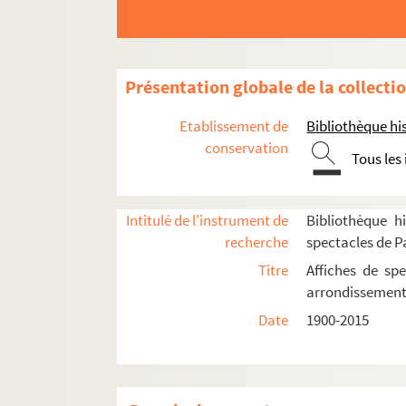
7e arrondissement
13e arrondissement
14e arrondissement
Présentation globale de la collecti
Aire-Libre Montparnasse
Etablissement de
Bibliothèque his
Bobino
conservation
Tous les
Café d'Edgar
Casino Montparnasse
Centre américain de Paris
Intitulé de l'instrument de
Bibliothèque hi
recherche
spectacles de P
Cité internationale universitaire de Paris
Titre
Affiches de spe
Comédie italienne
arrondissemen
Edgar 3
Date
1900-2015
L'Entrepôt
Espace Gaité
Le Grand Edgar