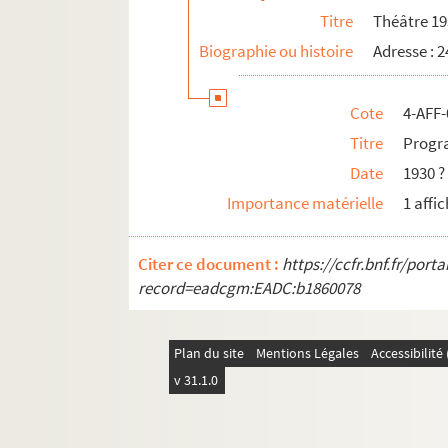
Titre
Théâtre 1
Biographie ou histoire
Adresse : 
Cote
4-AFF-
Titre
Progr
Date
1930 ?
Importance matérielle
1 affi
Citer ce document :
https://ccfr.bnf.fr/por
record=eadcgm:EADC:b1860078
Plan du site
Mentions Légales
Accessibilit
v 31.1.0