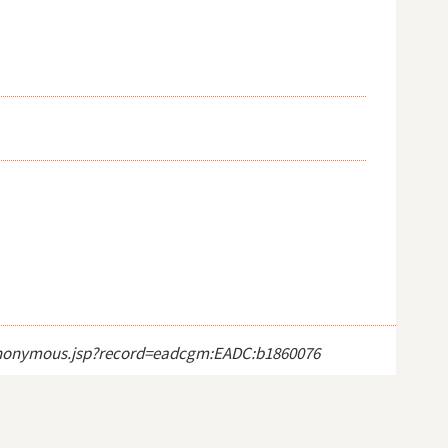
ct_anonymous.jsp?record=eadcgm:EADC:b1860076