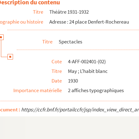
Description du contenu
Titre
Théâtre 1931-1932
ographie ou histoire
Adresse : 24 place Denfert-Rochereau
Titre
Spectacles
Cote
4-AFF-002401-(02)
Baty
Titre
May ; L'habit blanc
Date
1930
Importance matérielle
2 affiches typographiques
i de la gloire
ocument :
https://ccfr.bnf.fr/portailccfr/jsp/index_view_dire