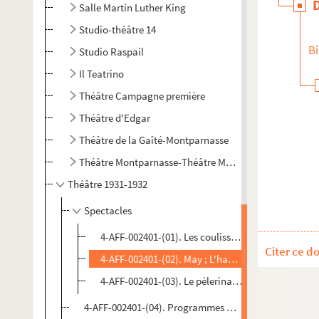
Salle Martin Luther King
Studio-théâtre 14
Bi
Studio Raspail
Il Teatrino
Théâtre Campagne première
Théâtre d'Edgar
Théâtre de la Gaîté-Montparnasse
Théâtre Montparnasse-Théâtre Montparnasse-Gaston 
Théâtre 1931-1932
Spectacles
4-AFF-002401-(01). Les coulisses de l'âme ; L'ennem
Citer ce d
4-AFF-002401-(02). May ; L'habit blanc
4-AFF-002401-(03). Le pèlerinage sentimental
4-AFF-002401-(04). Programmes et divers