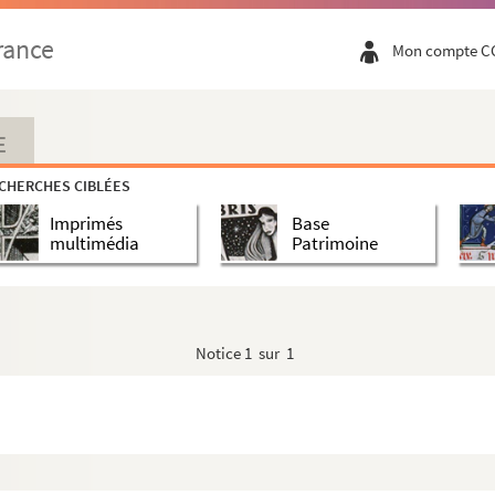
rance
Mon compte C
E
CHERCHES CIBLÉES
Imprimés
Base
multimédia
Patrimoine
Notice
1 sur 1