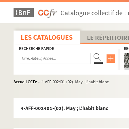
Catalogue collectif de F
LES CATALOGUES
LE RÉPERTOIR
RECHERCHE RAPIDE
RE
5e arrondissement
6e arrondissement
7e arrondissement
Accueil CCFr
4-AFF-002401-(02). May ; L'habit blanc
>
13e arrondissement
14e arrondissement
4-AFF-002401-(02). May ; L'habit blanc
Aire-Libre Montparnasse
Bobino
Café d'Edgar