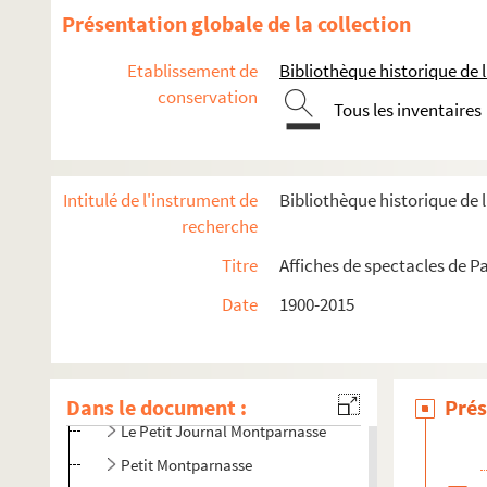
Présentation globale de la collection
Casino Montparnasse
Centre américain de Paris
Etablissement de
Bibliothèque historique de la
Cité internationale universitaire de Paris
conservation
Tous les inventaires
Comédie italienne
Edgar 3
L'Entrepôt
Intitulé de l'instrument de
Bibliothèque historique de l
recherche
Espace Gaité
Le Grand Edgar
Titre
Affiches de spectacles de Pa
Grand Théâtre d'Edgar
Date
1900-2015
Le Guichet Montparnasse
Le Lucernaire
Mission bretonne Ti ar Vretoned
Dans le document :
Prés
Le Petit Journal Montparnasse
Petit Montparnasse