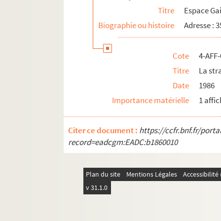
Titre
Espace Ga
Biographie ou histoire
Adresse : 3
Cote
4-AFF-
Titre
La str
Date
1986
Importance matérielle
1 affic
Citer ce document :
https://ccfr.bnf.fr/por
record=eadcgm:EADC:b1860010
Plan du site
Mentions Légales
Accessibilit
v 31.1.0