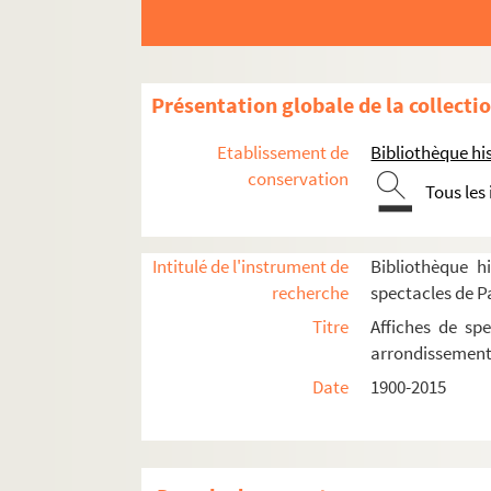
6e arrondissement
7e arrondissement
13e arrondissement
Présentation globale de la collecti
14e arrondissement
Etablissement de
Bibliothèque his
Aire-Libre Montparnasse
conservation
Tous les
Bobino
Café d'Edgar
Casino Montparnasse
Intitulé de l'instrument de
Bibliothèque hi
recherche
spectacles de P
Centre américain de Paris
Titre
Affiches de spe
Cité internationale universitaire de Paris
arrondissemen
Comédie italienne
Date
1900-2015
Edgar 3
L'Entrepôt
Espace Gaité