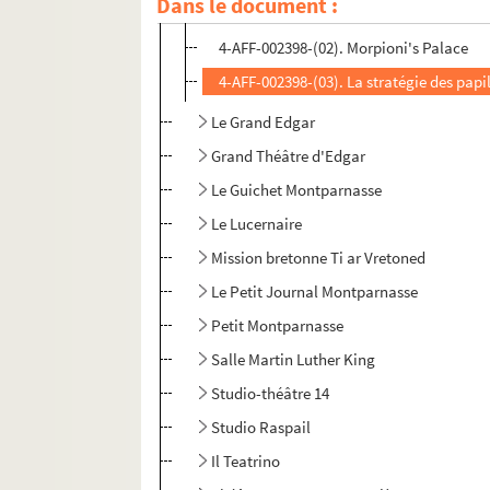
Dans le document :
4-AFF-002398-(01). Confidence
4-AFF-002398-(02). Morpioni's Palace
4-AFF-002398-(03). La stratégie des papi
Le Grand Edgar
Grand Théâtre d'Edgar
Le Guichet Montparnasse
Le Lucernaire
Mission bretonne Ti ar Vretoned
Le Petit Journal Montparnasse
Petit Montparnasse
Salle Martin Luther King
Studio-théâtre 14
Studio Raspail
Il Teatrino